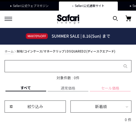
Safari公式ウェブマガジン
Safari公式通販サイト
Sa
ホーム
財布/コインケース/マネークリップ | DSQUARED2 (ディースクエアード)
対象件数 : 0件
すべて
通常価格
セール価格
絞り込み
新着順
0 件