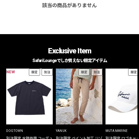
該当の商品がありません
Exclusive Item
Safari Loungeでしか買えない限定アイテム
NEW
限定
別注
限定
別注
限定
DOGTOWN
YANUK
MUTA MARINE
別注限定 水陸両用 コーデュ
別注限定 ペイント加工 リゾ
別注限定 ロゴキャ