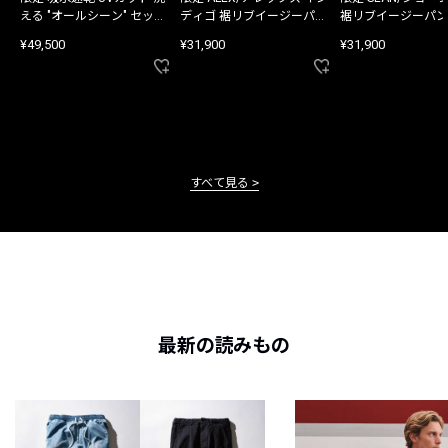
える "オールシーン" セット
ディゴ 裾リブイージーパン
裾リブイージーパン
アップ
ツ
¥49,500
¥31,900
¥31,900
すべて見る
最新の読みもの