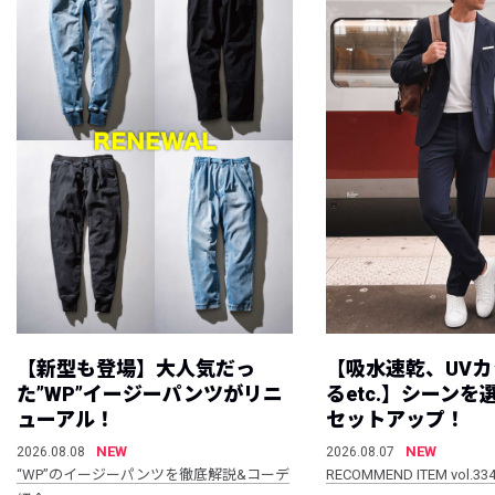
【新型も登場】大人気だっ
【吸水速乾、UV
た”WP”イージーパンツがリニ
るetc.】シーン
ューアル！
セットアップ！
NEW
NEW
2026.08.08
2026.08.07
“WP”のイージーパンツを徹底解説&コーデ
RECOMMEND ITEM vol.33