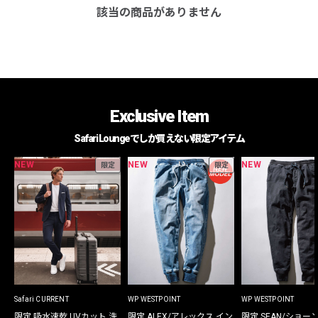
該当の商品がありません
Exclusive Item
Safari Loungeでしか買えない限定アイテム
NEW
NEW
NEW
限定
限定
Safari CURRENT
WP WESTPOINT
WP WESTPOINT
限定 吸水速乾 UVカット 洗
限定 ALEX/アレックス イン
限定 SEAN/ショー