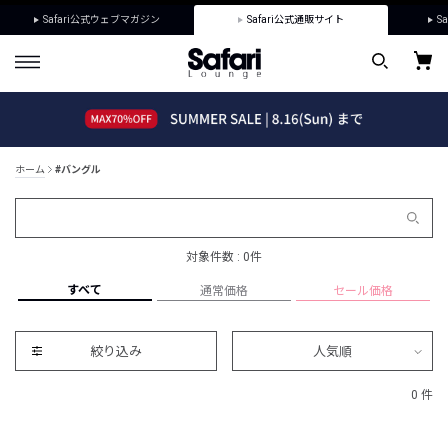
Safari公式ウェブマガジン
Safari公式通販サイト
Sa
ホーム
#バングル
対象件数 : 0件
すべて
通常価格
セール価格
絞り込み
人気順
0 件