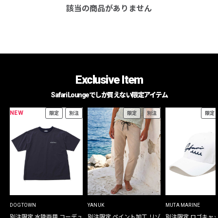
該当の商品がありません
Exclusive Item
Safari Loungeでしか買えない限定アイテム
NEW
限定
別注
限定
別注
限定
DOGTOWN
YANUK
MUTA MARINE
別注限定 水陸両用 コーデュ
別注限定 ペイント加工 リゾ
別注限定 ロゴキャ