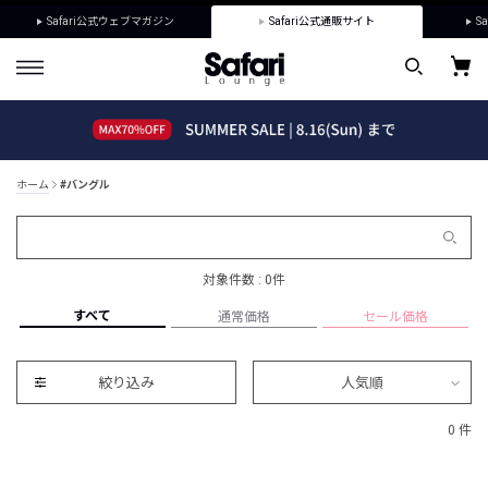
Safari公式ウェブマガジン
Safari公式通販サイト
Sa
ホーム
#バングル
対象件数 : 0件
すべて
通常価格
セール価格
絞り込み
人気順
0 件