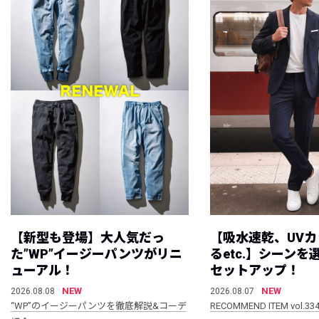
【新型も登場】大人気だっ
【吸水速乾、UV
た”WP”イージーパンツがリニ
るetc.】シーン
ューアル！
セットアップ！
NEW
NEW
2026.08.08
2026.08.07
“WP”のイージーパンツを徹底解説&コーデ
RECOMMEND ITEM vol.33