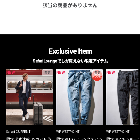
該当の商品がありません
Exclusive Item
Safari Loungeでしか買えない限定アイテム
NEW
NEW
NEW
限定
限定
Safari CURRENT
WP WESTPOINT
WP WESTPOINT
限定 吸水速乾 UVカット 洗
限定 ALEX/アレックス イン
限定 SEAN/ショー