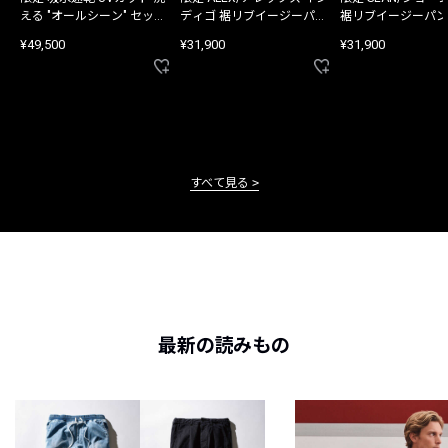
える "オールシーン" セット
ディゴ 裾リブイージーパン
裾リブイージーパン
アップ
ツ
¥49,500
¥31,900
¥31,900
すべて見る
最新の読みもの