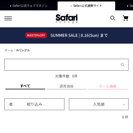
Safari公式ウェブマガジン
Safari公式通販サイト
Sa
ホーム
#バングル
対象件数 : 0件
すべて
通常価格
セール価格
絞り込み
人気順
0 件