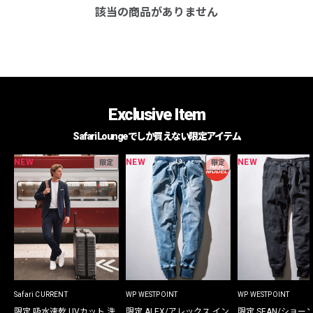
該当の商品がありません
Exclusive Item
Safari Loungeでしか買えない限定アイテム
NEW
NEW
NEW
限定
限定
Safari CURRENT
WP WESTPOINT
WP WESTPOINT
限定 吸水速乾 UVカット 洗
限定 ALEX/アレックス イン
限定 SEAN/ショー