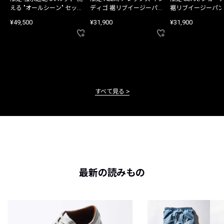
える "オールシーン" セット
ディゴ 裾リブイージーパン
裾リブイージーパン
アップ
ツ
¥49,500
¥31,900
¥31,900
すべて見る
最新の読みもの