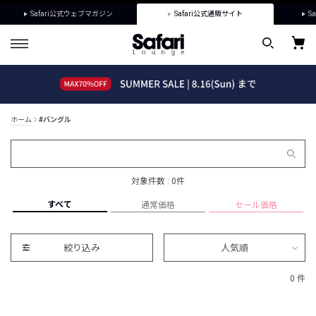
Safari公式ウェブマガジン
Safari公式通販サイト
Sa
ホーム
#バングル
対象件数 : 0件
すべて
通常価格
セール価格
絞り込み
人気順
0 件