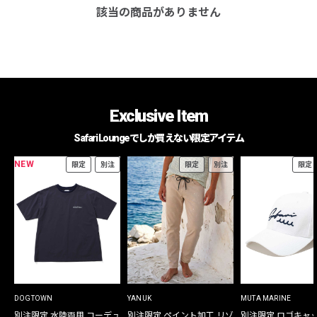
該当の商品がありません
Exclusive Item
Safari Loungeでしか買えない限定アイテム
NEW
限定
別注
限定
別注
限定
DOGTOWN
YANUK
MUTA MARINE
別注限定 水陸両用 コーデュ
別注限定 ペイント加工 リゾ
別注限定 ロゴキャ