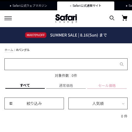
Safari公式ウェブマガジン
Safari公式通販サイト
Sa
ホーム
#バングル
対象件数 : 0件
すべて
通常価格
セール価格
絞り込み
人気順
0 件