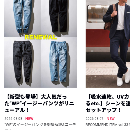
【新型も登場】大人気だっ
【吸水速乾、UV
た”WP”イージーパンツがリニ
るetc.】シーン
ューアル！
セットアップ！
NEW
NEW
2026.08.08
2026.08.07
“WP”のイージーパンツを徹底解説&コーデ
RECOMMEND ITEM vol.33