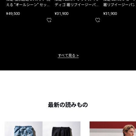
える "オールシーン" セット
ディゴ 裾リブイージーパン
裾リブイージーパン
アップ
ツ
¥49,500
¥31,900
¥31,900
すべて見る
最新の読みもの