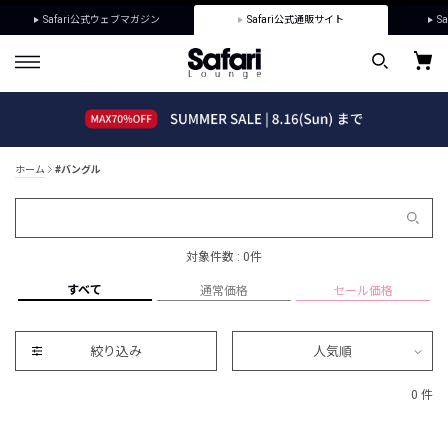
Safari公式ウェブマガジン
Safari公式通販サイト
Sa
ホーム
#バングル
対象件数 : 0件
すべて
通常価格
セール価格
絞り込み
人気順
0 件