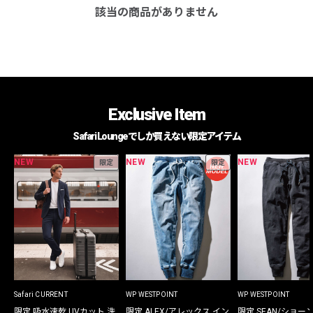
該当の商品がありません
Exclusive Item
Safari Loungeでしか買えない限定アイテム
NEW
NEW
NEW
限定
限定
Safari CURRENT
WP WESTPOINT
WP WESTPOINT
限定 吸水速乾 UVカット 洗
限定 ALEX/アレックス イン
限定 SEAN/ショー