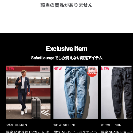
該当の商品がありません
Exclusive Item
Safari Loungeでしか買えない限定アイテム
NEW
NEW
NEW
限定
限定
Safari CURRENT
WP WESTPOINT
WP WESTPOINT
限定 吸水速乾 UVカット 洗
限定 ALEX/アレックス イン
限定 SEAN/ショー