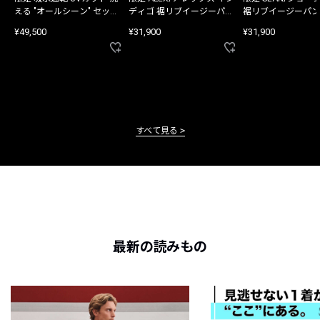
える "オールシーン" セット
ディゴ 裾リブイージーパン
裾リブイージーパン
アップ
ツ
¥49,500
¥31,900
¥31,900
すべて見る
最新の読みもの