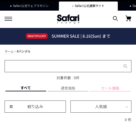
Safari公式ウェブマガジン
Safari公式通販サイト
Sa
ホーム
#バングル
対象件数 : 0件
すべて
通常価格
セール価格
絞り込み
人気順
0 件