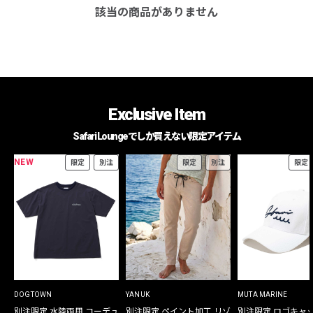
該当の商品がありません
Exclusive Item
Safari Loungeでしか買えない限定アイテム
NEW
限定
別注
限定
別注
限定
DOGTOWN
YANUK
MUTA MARINE
別注限定 水陸両用 コーデュ
別注限定 ペイント加工 リゾ
別注限定 ロゴキャ