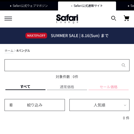
Safari公式ウェブマガジン
Safari公式通販サイト
Sa
ホーム
#バングル
対象件数 : 0件
すべて
通常価格
セール価格
絞り込み
人気順
0 件