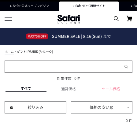
Safari公式ウェブマガジン
Safari公式通販サイト
Sa
ホーム
ギフト | YANUK (ヤヌーク)
対象件数 : 0件
すべて
通常価格
セール価格
絞り込み
価格の安い順
0 件