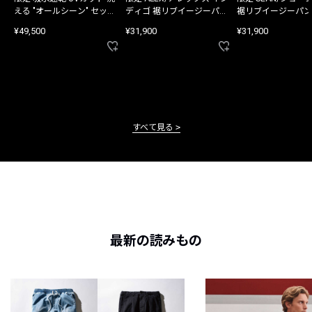
える "オールシーン" セット
ディゴ 裾リブイージーパン
裾リブイージーパン
アップ
ツ
¥49,500
¥31,900
¥31,900
すべて見る
最新の読みもの