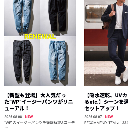
【新型も登場】大人気だっ
【吸水速乾、UV
た”WP”イージーパンツがリニ
るetc.】シーン
ューアル！
セットアップ！
NEW
NEW
2026.08.08
2026.08.07
“WP”のイージーパンツを徹底解説&コーデ
RECOMMEND ITEM vol.33