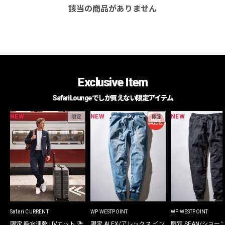
該当の商品がありません
Exclusive Item
Safari Loungeでしか買えない限定アイテム
NEW
NEW
NEW
限定
限定
Safari CURRENT
WP WESTPOINT
WP WESTPOINT
限定 吸水速乾 UVカット 洗
限定 ALEX/アレックス イン
限定 SEAN/ショー