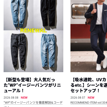
【新型も登場】大人気だっ
【吸水速乾、UV
た”WP”イージーパンツがリニ
るetc.】シーン
ューアル！
セットアップ！
NEW
NEW
2026.08.08
2026.08.07
“WP”のイージーパンツを徹底解説&コーデ
RECOMMEND ITEM vol.33