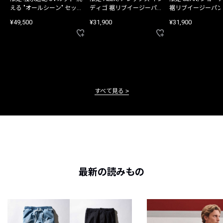
える "オールシーン" セット
ディゴ 裾リブイージーパン
裾リブイージーパン
アップ
ツ
¥49,500
¥31,900
¥31,900
すべて見る
最新の読みもの