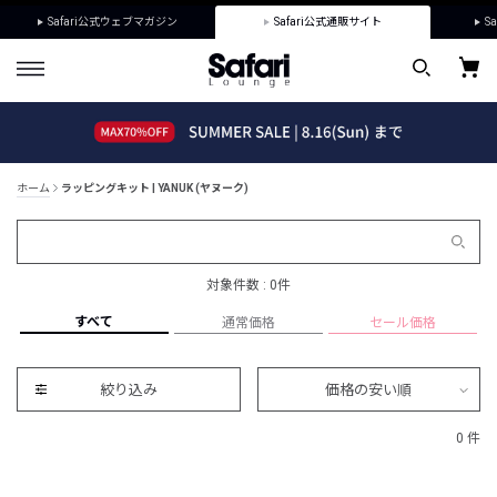
Safari公式ウェブマガジン
Safari公式通販サイト
Sa
ホーム
ラッピングキット | YANUK (ヤヌーク)
対象件数 : 0件
すべて
通常価格
セール価格
絞り込み
価格の安い順
0 件