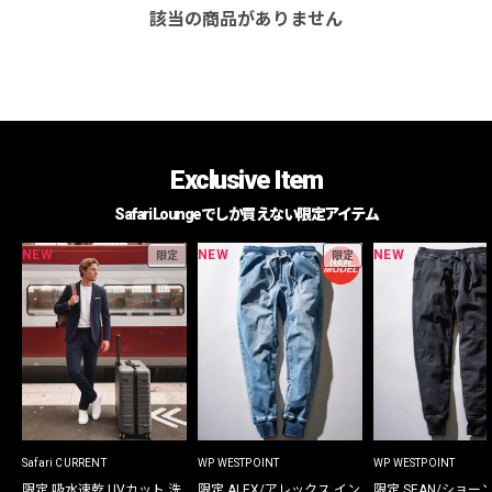
該当の商品がありません
Exclusive Item
Safari Loungeでしか買えない限定アイテム
NEW
NEW
NEW
限定
限定
Safari CURRENT
WP WESTPOINT
WP WESTPOINT
限定 吸水速乾 UVカット 洗
限定 ALEX/アレックス イン
限定 SEAN/ショー