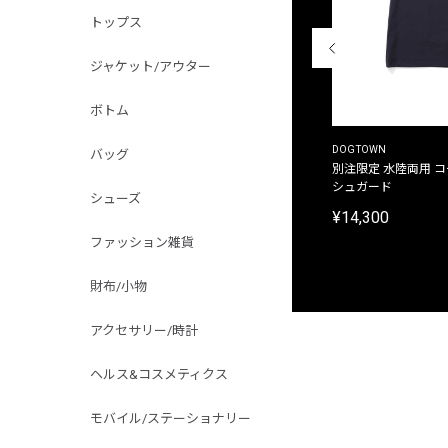
トップス
ジャケット/アウター
ボトム
THE DUFFER OF ST.GEORGE
DOGTOWN
バッグ
別注限定 ピグメントダイ バックプリント サーフ
別注限定 水陸両用 
プリントTシャツ
シュガード
シューズ
¥9,900
¥14,300
ファッション雑貨
財布/小物
アクセサリー/時計
ヘルス&コスメティクス
モバイル/ステーショナリー