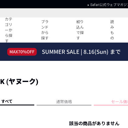
Safari公式ウェブマガジ
カテ
ブラ
絞り
読
ゴリ
ンド
込ん
み
ーか
から
で探
も
ら探
探す
す
の
す
読みもの
ガイド
ー
すべての記事
ショッピング
2026年のイチオシTシャツ！
初めての方
“WP”のイージーパンツを徹底解説&コ
Club Safari
ーデ紹介
K (ヤヌーク)
よくある質問
HOTなコーデ TOP20
会社概要
ディネート
新ブランドご紹介！
会員利用規約
すべて
通常価格
セール価
人気記事ランキング
プライバシー
バイヤーズ レコメンド
特定商取引に
今週の別注アイテム
該当の商品がありません
ウィークリーコーデ