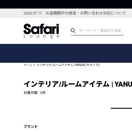
2026.07.17 お盆期間中の発送・お問い合わせ対応について
アイテム
スペシャル
カテゴリーから探す
スペシャルフィーチャ
ホーム
インテリア/ルームアイテム | YANUK (ヤヌーク)
ブランドから探す
特集記事
絞り込んで探す
インテリア/ルームアイテム | YANU
新着アイテム
コーディネート
編集部のおすすめアイテム
対象件数 :
0
件
編集部のおすすめコー
ランキング
雑誌・カタログ掲載アイテム
セール
ブランド