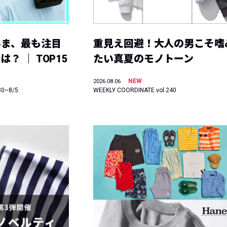
いま、最も注目
重見え回避！大人の男こそ嗜
？ ｜ TOP15
たい真夏のモノトーン
NEW
2026.08.06
30~8/5
WEEKLY COORDINATE vol.240