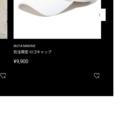
MUTA MARINE
CROSSLEY
ム
別注限定 ロゴキャップ
別注限定 ノースリ
¥9,900
¥8,580
40%OFF