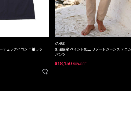
YANUK
コーデュラナイロン 半袖ラッ
別注限定 ペイント加工 リゾートジーンズ デニ
パンツ
¥18,150
50%OFF