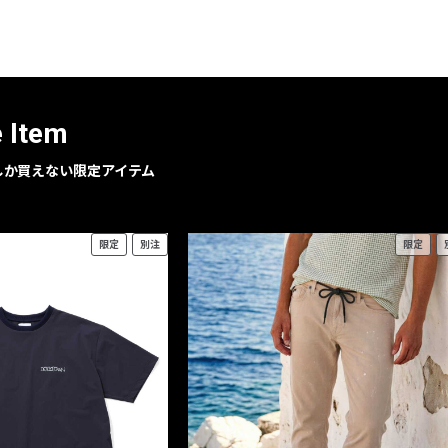
レコメンドアイテム
ピックアップアイテム
フォーカスブランド
セールおすすめアイテム
e Item
人気アイテム TOP 15
geでしか買えない限定アイテム
限定
別注
限定