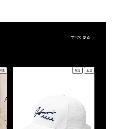
すべて見る
別注
限定
別注