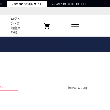
ン
Safari公式通販サイト
Safari BEST DELICIOUS
ログイ
ン・新
規会員
登録
ログイン・新規会員登録
お気に入りアイテム
ガイド
お気に入りブランド
お気に入り記事
最近チェックしたアイテム
格
価格の安い順
ポリシー
関する法律