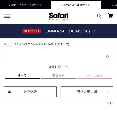
Safari公式ウェブマガジン
Safari公式通販サイト
Sa
ホーム
Gジャン/デニムジャケット | YANUK (ヤヌーク)
対象件数 : 0件
すべて
通常価格
セール価格
絞り込み
価格の安い順
0 件