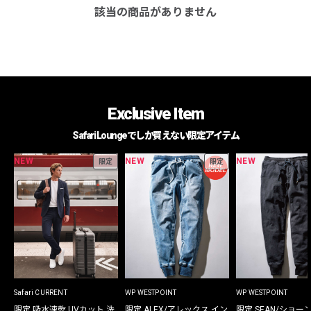
該当の商品がありません
Exclusive Item
Safari Loungeでしか買えない限定アイテム
NEW
NEW
NEW
限定
限定
Safari CURRENT
WP WESTPOINT
WP WESTPOINT
限定 吸水速乾 UVカット 洗
限定 ALEX/アレックス イン
限定 SEAN/ショー