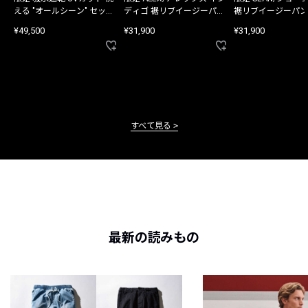
える "オールシーン" セット
ディゴ 裾リブイージーパン
裾リブイージーパン
アップ
ツ
¥49,500
¥31,900
¥31,900
すべて見る
最新の読みもの