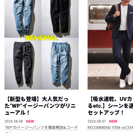
【新型も登場】大人気だっ
【吸水速乾、UV
た”WP”イージーパンツがリニ
るetc.】シーン
ューアル！
セットアップ！
NEW
NEW
2026.08.08
2026.08.07
“WP”のイージーパンツを徹底解説&コーデ
RECOMMEND ITEM vol.33