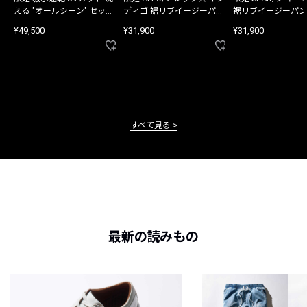
える "オールシーン" セット
ディゴ 裾リブイージーパン
裾リブイージーパン
アップ
ツ
¥49,500
¥31,900
¥31,900
すべて見る
最新の読みもの