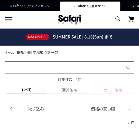
Safari公式ウェブマガジン
Safari公式通販サイト
Sa
ホーム
財布/小物 | YANUK (ヤヌーク)
対象件数 : 0件
すべて
通常価格
セール価格
絞り込み
価格の安い順
0 件