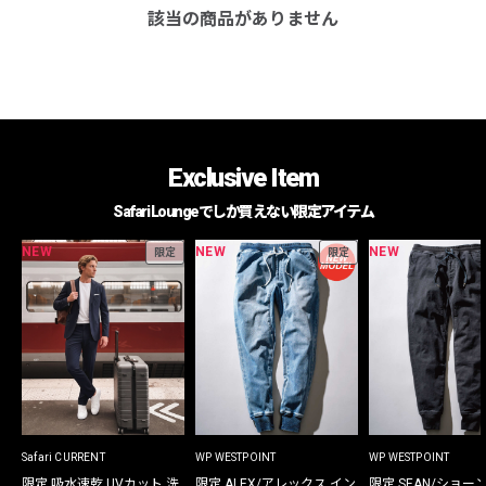
該当の商品がありません
Exclusive Item
Safari Loungeでしか買えない限定アイテム
NEW
NEW
NEW
限定
限定
Safari CURRENT
WP WESTPOINT
WP WESTPOINT
限定 吸水速乾 UVカット 洗
限定 ALEX/アレックス イン
限定 SEAN/ショー