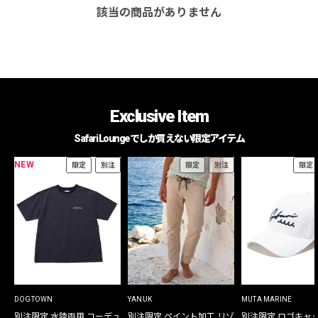
該当の商品がありません
Exclusive Item
Safari Loungeでしか買えない限定アイテム
NEW
限定
別注
限定
別注
限定
DOGTOWN
YANUK
MUTA MARINE
別注限定 水陸両用 コーデュ
別注限定 ペイント加工 リゾ
別注限定 ロゴキャ