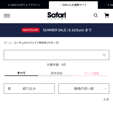
Safari公式ウェブマガジン
Safari公式通販サイト
Sa
ホーム
コーデュロイパンツ | YANUK (ヤヌーク)
対象件数 : 0件
すべて
通常価格
セール価格
絞り込み
価格の安い順
0 件