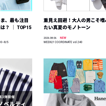
いま、最も注目
重見え回避！大人の男こそ嗜
？ ｜ TOP15
たい真夏のモノトーン
NEW
2026.08.06
30~8/5
WEEKLY COORDINATE vol.240