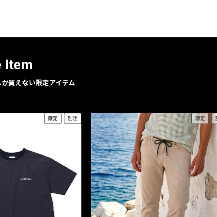
レコメンドアイテム
ピックアップアイテム
フォーカスブランド
セールおすすめアイテム
e Item
人気アイテム TOP 15
geでしか買えない限定アイテム
限定
別注
限定