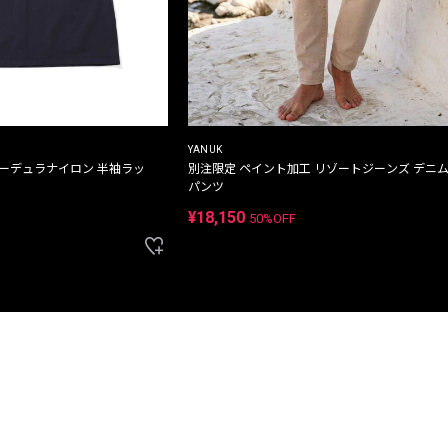
YANUK
コーデュラナイロン 半袖ラッ
別注限定 ペイント加工 リゾートジーンズ デニ
パンツ
¥18,150
50%OFF