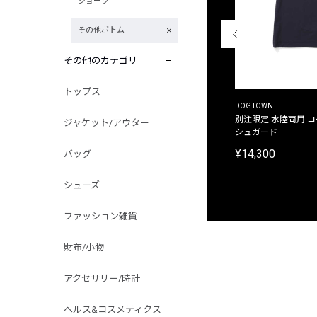
ショーツ
その他ボトム
その他のカテゴリ
トップス
THE DUFFER OF ST.GEORGE
DOGTOWN
別注限定 ピグメントダイ バックプリント サーフ
別注限定 水陸両用 
ジャケット/アウター
プリントTシャツ
シュガード
¥9,900
¥14,300
バッグ
シューズ
ファッション雑貨
財布/小物
アクセサリー/時計
ヘルス&コスメティクス