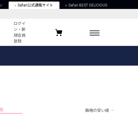
ン
Safari公式通販サイト
Safari BEST DELICIOUS
ログイ
ン・新
規会員
登録
ログイン・新規会員登録
お気に入りアイテム
ガイド
お気に入りブランド
お気に入り記事
最近チェックしたアイテム
格
価格の安い順
ポリシー
関する法律