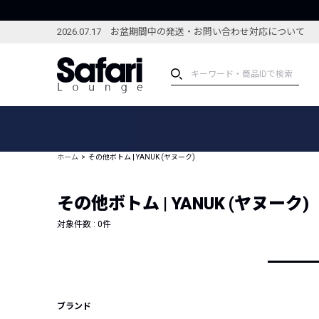
2026.07.17 お盆期間中の発送・お問い合わせ対応について
アイテム
スペシャル
カテゴリーから探す
スペシャルフィーチャ
ホーム
その他ボトム | YANUK (ヤヌーク)
ブランドから探す
特集記事
絞り込んで探す
その他ボトム | YANUK (ヤヌーク)
新着アイテム
コーディネート
編集部のおすすめアイテム
対象件数 :
0
件
編集部のおすすめコー
ランキング
雑誌・カタログ掲載アイテム
セール
ブランド