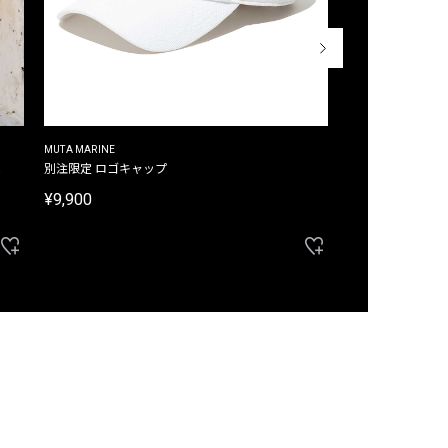
MUTA MARINE
CROSSLEY
ム
別注限定 ロゴキャップ
別注限定 ノースリ
¥9,900
¥8,580
40%OFF