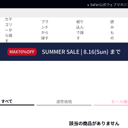
Safari公式ウェブマガジ
カテ
ブラ
絞り
読
ゴリ
ンド
込ん
み
ーか
から
で探
も
ら探
探す
す
の
す
読みもの
ガイド
ー
すべての記事
ショッピング
2026年のイチオシTシャツ！
初めての方
“WP”のイージーパンツを徹底解説&コ
Club Safari
ーデ紹介
よくある質問
HOTなコーデ TOP20
会社概要
ディネート
新ブランドご紹介！
会員利用規約
すべて
通常価格
セール価
人気記事ランキング
プライバシー
バイヤーズ レコメンド
特定商取引に
今週の別注アイテム
該当の商品がありません
ウィークリーコーデ