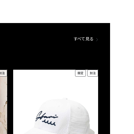
すべて見る
別注
限定
別注