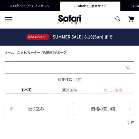
Safari公式ウェブマガジン
Safari公式通販サイト
Sa
ホーム
ニット/セーター | YANUK (ヤヌーク)
対象件数 : 0件
すべて
通常価格
セール価格
絞り込み
価格の安い順
0 件