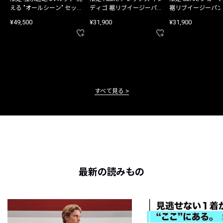
える "オールシーン" セット
ディゴ 裾リブイージーパン
裾リブイージーパン
アップ
ツ
¥49,500
¥31,900
¥31,900
すべて見る
最新の読みもの