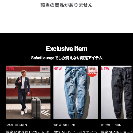
該当の商品がありません
Exclusive Item
Safari Loungeでしか買えない限定アイテム
NEW
NEW
NEW
限定
限定
Safari CURRENT
WP WESTPOINT
WP WESTPOINT
限定 吸水速乾 UVカット 洗
限定 ALEX/アレックス イン
限定 SEAN/ショー