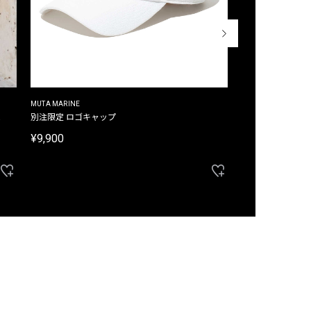
MUTA MARINE
CROSSLEY
ム
別注限定 ロゴキャップ
別注限定 ノースリ
¥9,900
¥8,580
40%OFF