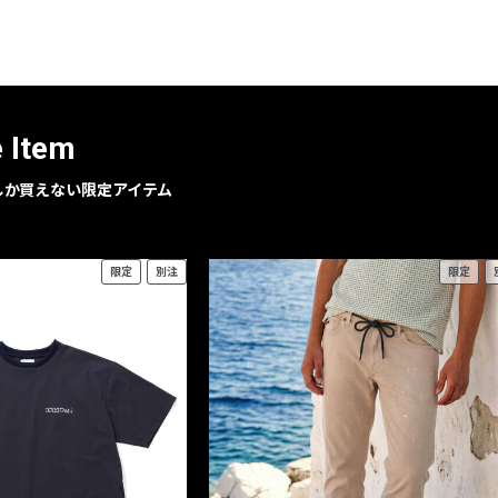
レコメンドアイテム
ピックアップアイテム
フォーカスブランド
セールおすすめアイテム
e Item
人気アイテム TOP 15
geでしか買えない限定アイテム
限定
別注
限定