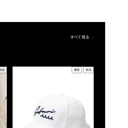
すべて見る
別注
限定
別注