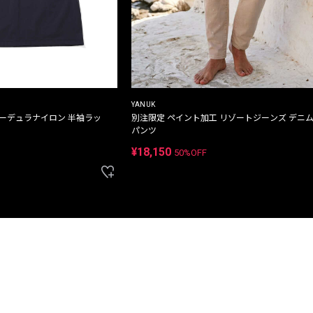
YANUK
コーデュラナイロン 半袖ラッ
別注限定 ペイント加工 リゾートジーンズ デニ
パンツ
¥18,150
50%OFF