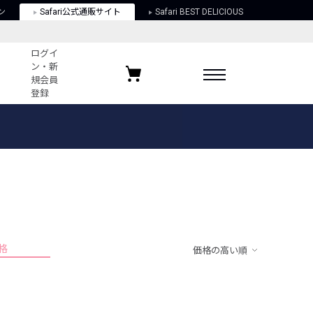
ン
Safari公式通販サイト
Safari BEST DELICIOUS
ログイ
ン・新
規会員
登録
ログイン・新規会員登録
お気に入りアイテム
ガイド
お気に入りブランド
お気に入り記事
最近チェックしたアイテム
格
価格の高い順
ポリシー
関する法律