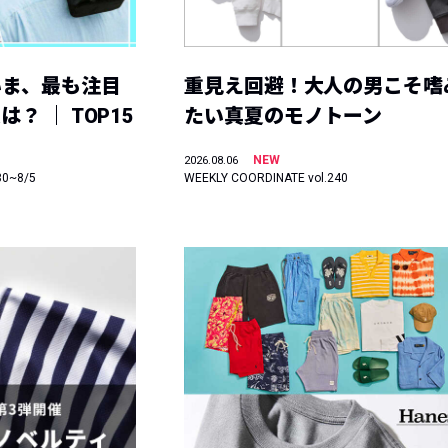
いま、最も注目
重見え回避！大人の男こそ嗜
？ ｜ TOP15
たい真夏のモノトーン
NEW
2026.08.06
30~8/5
WEEKLY COORDINATE vol.240