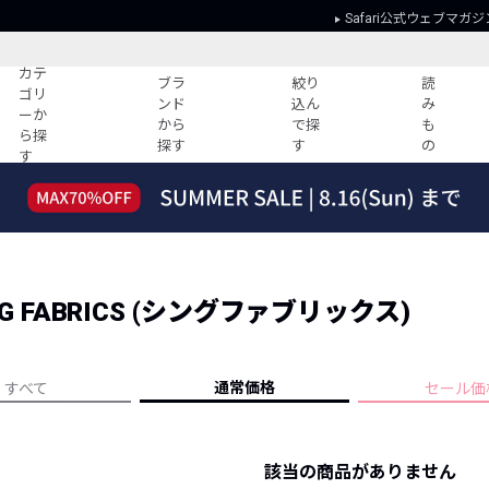
Safari公式ウェブマガジ
カテ
ブラ
絞り
読
ゴリ
ンド
込ん
み
ーか
から
で探
も
ら探
探す
す
の
す
読みもの
ガイド
ー
すべての記事
ショッピング
2026年のイチオシTシャツ！
初めての方
“WP”のイージーパンツを徹底解説&コ
Club Safari
ーデ紹介
G FABRICS (シングファブリックス)
よくある質問
HOTなコーデ TOP20
会社概要
ディネート
新ブランドご紹介！
会員利用規約
通常価格
すべて
セール価
人気記事ランキング
プライバシー
バイヤーズ レコメンド
特定商取引に
今週の別注アイテム
該当の商品がありません
ウィークリーコーデ