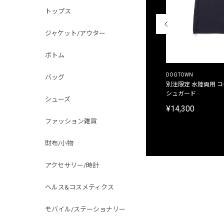
トップス
ジャケット/アウター
ボトム
THE DUFFER OF ST.GEORGE
DOGTOWN
バッグ
別注限定 ピグメントダイ バックプリント サーフ
別注限定 水陸両用 
プリントTシャツ
シュガード
シューズ
¥9,900
¥14,300
ファッション雑貨
財布/小物
アクセサリー/時計
ヘルス&コスメティクス
モバイル/ステーショナリー