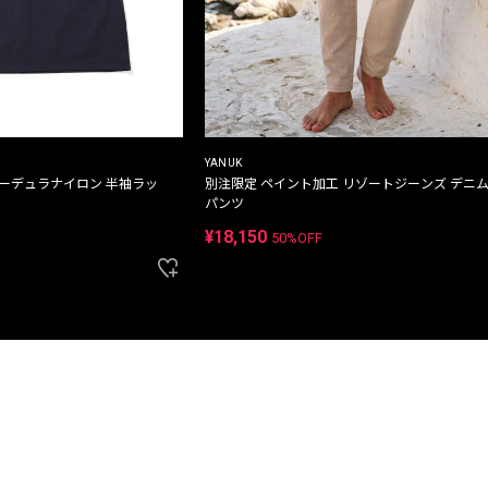
YANUK
コーデュラナイロン 半袖ラッ
別注限定 ペイント加工 リゾートジーンズ デニ
パンツ
¥18,150
50%OFF