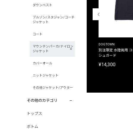
ダウンベスト
ブルゾン/スタジャン/コーチ
ジャケット
コート
THE DUFFER OF ST.GEORGE
DOGTOWN
マウンテンパーカ/ナイロン
別注限定 ピグメントダイ バックプリント サーフ
別注限定 水陸両用 
ジャケット
プリントTシャツ
シュガード
カバーオール
¥9,900
¥14,300
ニットジャケット
その他ジャケット/アウター
その他のカテゴリ
トップス
ボトム