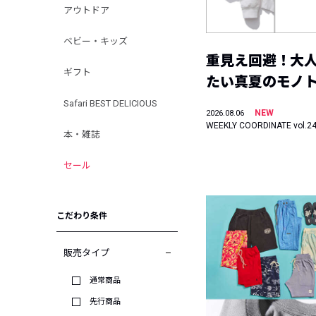
アウトドア
ベビー・キッズ
重見え回避！大
ギフト
たい真夏のモノ
Safari BEST DELICIOUS
NEW
2026.08.06
WEEKLY COORDINATE vol.2
本・雑誌
セール
こだわり条件
販売タイプ
通常商品
先行商品