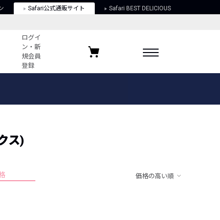
ン
Safari公式通販サイト
Safari BEST DELICIOUS
ログイ
ン・新
規会員
登録
ログイン・新規会員登録
お気に入りアイテム
ガイド
お気に入りブランド
お気に入り記事
最近チェックしたアイテム
クス)
格
価格の高い順
ポリシー
関する法律