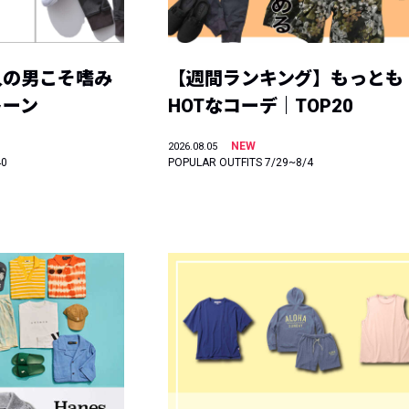
人の男こそ嗜み
【週間ランキング】もっとも
トーン
HOTなコーデ｜TOP20
NEW
2026.08.05
40
POPULAR OUTFITS 7/29~8/4