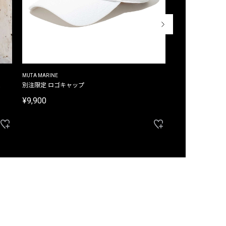
MUTA MARINE
CROSSLEY
ム
別注限定 ロゴキャップ
別注限定 ノースリ
¥9,900
¥8,580
40%OFF