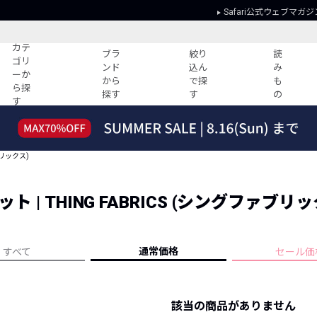
Safari公式ウェブマガジ
カテ
ブラ
絞り
読
ゴリ
ンド
込ん
み
ーか
から
で探
も
ら探
探す
す
の
す
読みもの
ガイド
ー
すべての記事
ショッピング
ブリックス)
2026年のイチオシTシャツ！
初めての方
“WP”のイージーパンツを徹底解説&コ
Club Safari
ーデ紹介
| THING FABRICS (シングファブリッ
よくある質問
HOTなコーデ TOP20
会社概要
ディネート
新ブランドご紹介！
会員利用規約
通常価格
すべて
セール価
人気記事ランキング
プライバシー
バイヤーズ レコメンド
特定商取引に
今週の別注アイテム
該当の商品がありません
ウィークリーコーデ