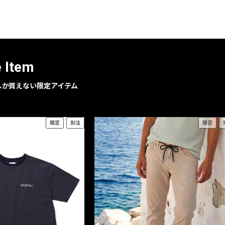
レコメンドアイテム
ピックアップアイテム
フォーカスブランド
セールおすすめアイテム
e Item
人気アイテム TOP 15
geでしか買えない限定アイテム
限定
別注
限定