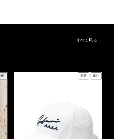
すべて見る
別注
限定
別注