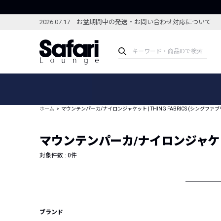
2026.07.17 お盆期間中の発送・お問い合わせ対応について
アイテム
スペシャル
カテゴリーから探す
スペシャルフィーチャ
ホーム
マウンテンパーカ/ナイロンジャケット | THING FABRICS (シングファ
ブランドから探す
特集記事
絞り込んで探す
マウンテンパーカ/ナイロンジャケット 
新着アイテム
コーディネート
編集部のおすすめアイテム
対象件数 :
0
件
編集部のおすすめコー
ランキング
雑誌・カタログ掲載アイテム
セール
ブランド