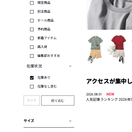
限定商品
別注商品
セール商品
予約商品
新着アイテム
再入荷
編集部おすすめ
在庫状況
在庫あり
アクセスが集中した
在庫なし含む
NEW
2026.08.01
人気記事ランキング 2026年
クリア
絞り込む
サイズ