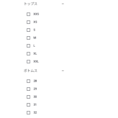
トップス
XXS
XS
S
M
L
XL
XXL
ボトムス
28
29
30
31
32