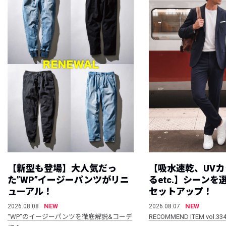
【新型も登場】大人気だっ
【吸水速乾、UV
た”WP”イージーパンツがリニ
るetc.】シーン
ューアル！
セットアップ！
NEW
NEW
2026.08.08
2026.08.07
“WP”のイージーパンツを徹底解説&コーデ
RECOMMEND ITEM vol.33