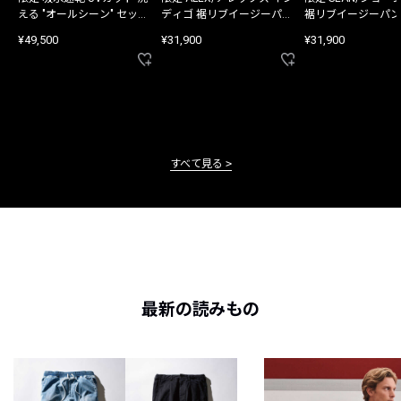
える "オールシーン" セット
ディゴ 裾リブイージーパン
裾リブイージーパン
アップ
ツ
¥49,500
¥31,900
¥31,900
すべて見る
最新の読みもの