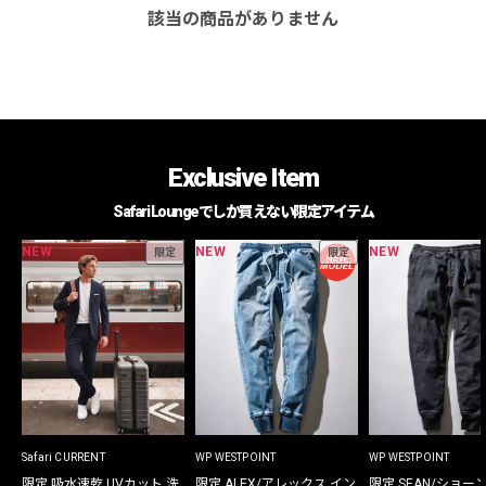
該当の商品がありません
Exclusive Item
Safari Loungeでしか買えない限定アイテム
NEW
NEW
NEW
限定
限定
Safari CURRENT
WP WESTPOINT
WP WESTPOINT
限定 吸水速乾 UVカット 洗
限定 ALEX/アレックス イン
限定 SEAN/ショー