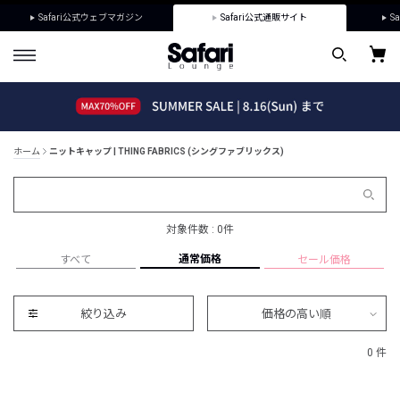
Safari公式ウェブマガジン
Safari公式通販サイト
Sa
ホーム
ニットキャップ | THING FABRICS (シングファブリックス)
対象件数 : 0件
通常価格
すべて
セール価格
絞り込み
価格の高い順
0 件