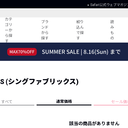
Safari公式ウェブマガジ
カテ
ブラ
絞り
読
ゴリ
ンド
込ん
み
ーか
から
で探
も
ら探
探す
す
の
す
読みもの
ガイド
ー
すべての記事
ショッピング
2026年のイチオシTシャツ！
初めての方
“WP”のイージーパンツを徹底解説&コ
Club Safari
ーデ紹介
ICS (シングファブリックス)
よくある質問
HOTなコーデ TOP20
会社概要
ディネート
新ブランドご紹介！
会員利用規約
通常価格
すべて
セール価
人気記事ランキング
プライバシー
バイヤーズ レコメンド
特定商取引に
今週の別注アイテム
該当の商品がありません
ウィークリーコーデ