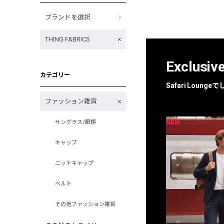
ブランドを選択
THING FABRICS
Exclusiv
カテゴリー
Safari Loun
ファッション雑貨
NEW
NEW
サングラス/眼鏡
限定
別注
キャップ
ニットキャップ
ベルト
その他ファッション雑貨