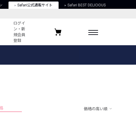
ン
Safari公式通販サイト
Safari BEST DELICIOUS
ログイ
ン・新
規会員
登録
ログイン・新規会員登録
お気に入りアイテム
ガイド
お気に入りブランド
お気に入り記事
最近チェックしたアイテム
格
価格の高い順
ポリシー
関する法律