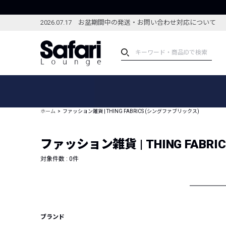
2026.07.17 お盆期間中の発送・お問い合わせ対応について
アイテム
スペシャル
カテゴリーから探す
スペシャルフィーチャ
ホーム
ファッション雑貨 | THING FABRICS (シングファブリックス)
ブランドから探す
特集記事
絞り込んで探す
ファッション雑貨 | THING FABR
新着アイテム
コーディネート
編集部のおすすめアイテム
対象件数 :
0
件
編集部のおすすめコー
ランキング
雑誌・カタログ掲載アイテム
セール
ブランド