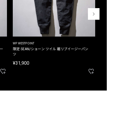
WP WESTPOINT
WP WESTPOINT
ジー
限定 SEAN/ショーン ツイル 裾リブイージーパン
限定 DAVID/デイヴィッド インデ
ツ
イージーパンツ
¥31,900
¥33,000