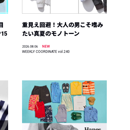
目
重見え回避！大人の男こそ嗜み
15
たい真夏のモノトーン
NEW
2026.08.06
WEEKLY COORDINATE vol.240