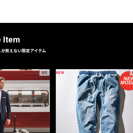
レコメンドアイテム
ピックアップアイテム
フォーカスブランド
セールおすすめアイテム
e Item
人気アイテム TOP 15
geでしか買えない限定アイテム
NEW
限定