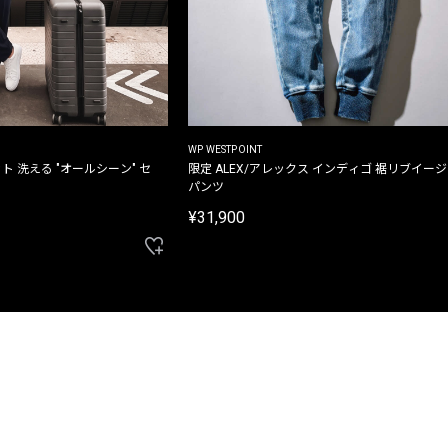
WP WESTPOINT
ト 洗える "オールシーン" セ
限定 ALEX/アレックス インディゴ 裾リブイー
パンツ
¥31,900