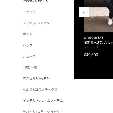
その他のカテゴリ
トップス
ジャケット/アウター
ボトム
ACANTHUS
Safari CURRENT
別注限定 フード付き チェックシャツジャケット
限定 吸水速乾 UVカッ
バッグ
ットアップ
¥31,900
¥49,500
シューズ
財布/小物
アクセサリー/時計
ヘルス&コスメティクス
インテリア/ルームアイテム
モバイル/ステーショナリー