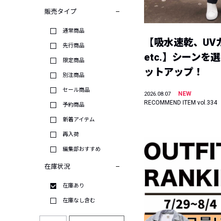
販売タイプ
通常商品
【吸水速乾、UV
先行商品
etc.】シーンを
限定商品
ットアップ！
別注商品
セール商品
NEW
2026.08.07
RECOMMEND ITEM vol.334
予約商品
新着アイテム
再入荷
編集部おすすめ
在庫状況
在庫あり
在庫なし含む