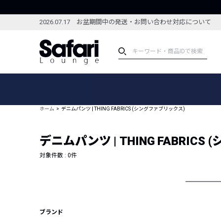
2026.07.17 お盆期間中の発送・お問い合わせ対応について
アイテム
スペシャル
カテゴリーから探す
スペシャルフィーチャ
ホーム
デニムパンツ | THING FABRICS (シングファブリックス)
ブランドから探す
特集記事
絞り込んで探す
デニムパンツ | THING FABRIC
新着アイテム
コーディネート
編集部のおすすめアイテム
対象件数 :
0
件
編集部のおすすめコー
ランキング
雑誌・カタログ掲載アイテム
セール
ブランド