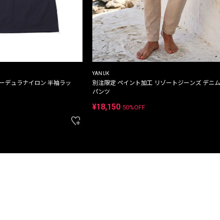
YANUK
コーデュラナイロン 半袖ラッ
別注限定 ペイント加工 リゾートジーンズ デニ
パンツ
¥18,150
50%OFF