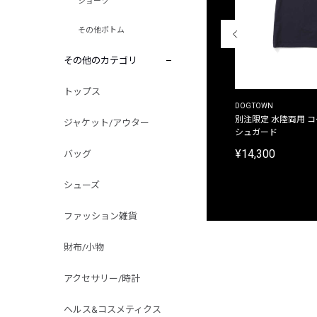
ショーツ
その他ボトム
その他のカテゴリ
トップス
THE DUFFER OF ST.GEORGE
DOGTOWN
別注限定 ピグメントダイ バックプリント サーフ
別注限定 水陸両用 
ジャケット/アウター
プリントTシャツ
シュガード
¥9,900
¥14,300
バッグ
シューズ
ファッション雑貨
財布/小物
アクセサリー/時計
ヘルス&コスメティクス