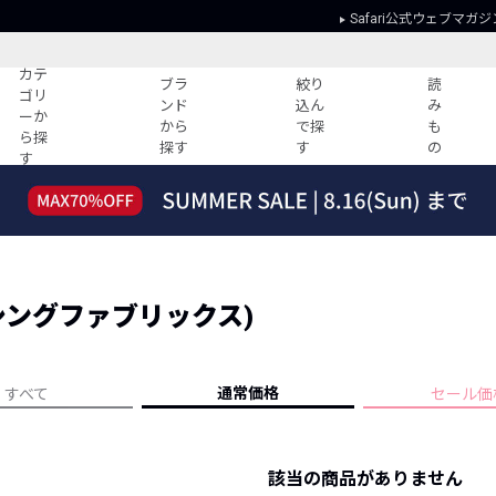
Safari公式ウェブマガジ
カテ
ブラ
絞り
読
ゴリ
ンド
込ん
み
ーか
から
で探
も
ら探
探す
す
の
す
読みもの
ガイド
ー
すべての記事
ショッピング
2026年のイチオシTシャツ！
初めての方
“WP”のイージーパンツを徹底解説&コ
Club Safari
ーデ紹介
S (シングファブリックス)
よくある質問
HOTなコーデ TOP20
会社概要
ディネート
新ブランドご紹介！
会員利用規約
通常価格
すべて
セール価
人気記事ランキング
プライバシー
バイヤーズ レコメンド
特定商取引に
今週の別注アイテム
該当の商品がありません
ウィークリーコーデ