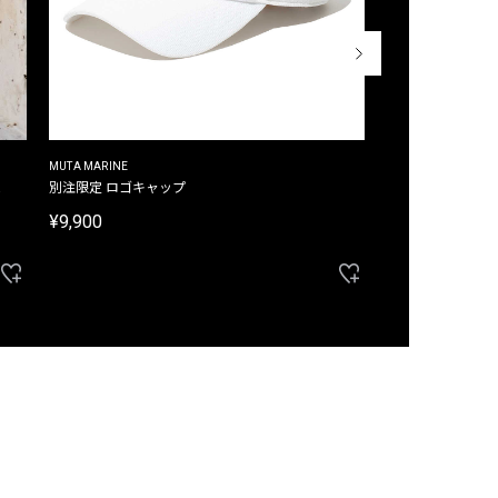
MUTA MARINE
CROSSLEY
ム
別注限定 ロゴキャップ
別注限定 ノースリ
¥9,900
¥8,580
40%OFF