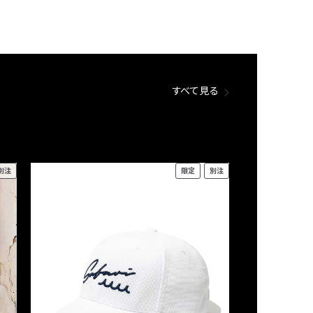
すべて見る
別注
限定
別注