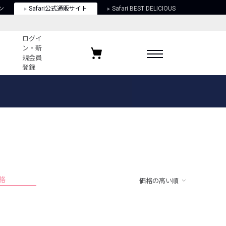
ン
Safari公式通販サイト
Safari BEST DELICIOUS
ログイ
ン・新
規会員
登録
ログイン・新規会員登録
お気に入りアイテム
ガイド
お気に入りブランド
お気に入り記事
最近チェックしたアイテム
格
価格の高い順
ポリシー
関する法律