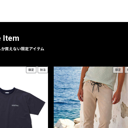
レコメンドアイテム
ピックアップアイテム
フォーカスブランド
セールおすすめアイテム
e Item
人気アイテム TOP 15
geでしか買えない限定アイテム
限定
別注
限定