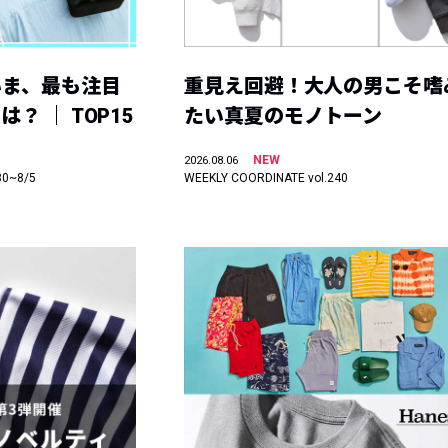
いま、最も注目
重見え回避！大人の男こそ嗜
？ ｜ TOP15
たい真夏のモノトーン
NEW
2026.08.06
30~8/5
WEEKLY COORDINATE vol.240