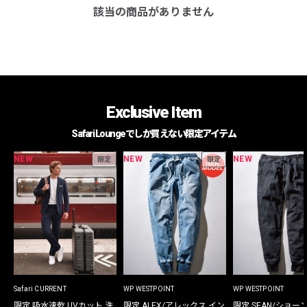
該当の商品がありません
Exclusive Item
Safari Loungeでしか買えない限定アイテム
NEW
NEW
NEW
限定
限定
Safari CURRENT
WP WESTPOINT
WP WESTPOINT
限定 吸水速乾 UVカット 洗
限定 ALEX/アレックス イン
限定 SEAN/ショー