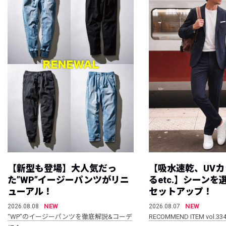
【新型も登場】大人気だっ
【吸水速乾、UV
た”WP”イージーパンツがリニ
るetc.】シーン
ューアル！
セットアップ！
NEW
NEW
2026.08.08
2026.08.07
“WP”のイージーパンツを徹底解説&コーデ
RECOMMEND ITEM vol.33