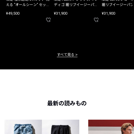
える "オールシーン" セット
ディゴ 裾リブイージーパン
裾リブイージーパン
アップ
ツ
¥49,500
¥31,900
¥31,900
すべて見る
最新の読みもの