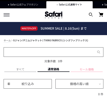
Safari公式ウェブマガジン
Safari公式通販サイト
Sa
ホーム
Gジャン/デニムジャケット | THING FABRICS (シングファブリックス)
対象件数 : 0件
通常価格
すべて
セール価格
絞り込み
価格の高い順
0 件