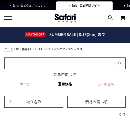
Safari公式ウェブマガジン
Safari公式通販サイト
Sa
ホーム
本・雑誌 | THING FABRICS (シングファブリックス)
対象件数 : 0件
通常価格
すべて
セール価格
絞り込み
価格の高い順
0 件