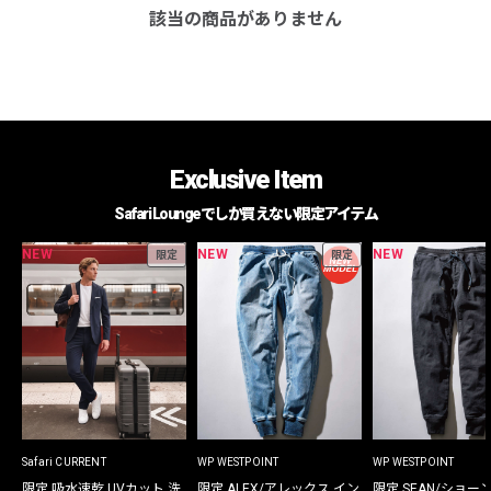
該当の商品がありません
Exclusive Item
Safari Loungeでしか買えない限定アイテム
NEW
NEW
NEW
限定
限定
Safari CURRENT
WP WESTPOINT
WP WESTPOINT
限定 吸水速乾 UVカット 洗
限定 ALEX/アレックス イン
限定 SEAN/ショー