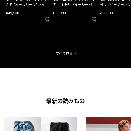
える "オールシーン" セット
ディゴ 裾リブイージーパン
裾リブイージーパン
アップ
ツ
¥49,500
¥31,900
¥31,900
すべて見る
最新の読みもの