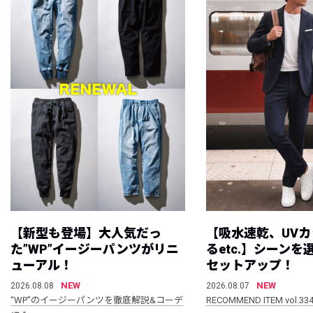
【新型も登場】大人気だっ
【吸水速乾、UV
た”WP”イージーパンツがリニ
るetc.】シーン
ューアル！
セットアップ！
NEW
NEW
2026.08.08
2026.08.07
“WP”のイージーパンツを徹底解説&コーデ
RECOMMEND ITEM vol.33