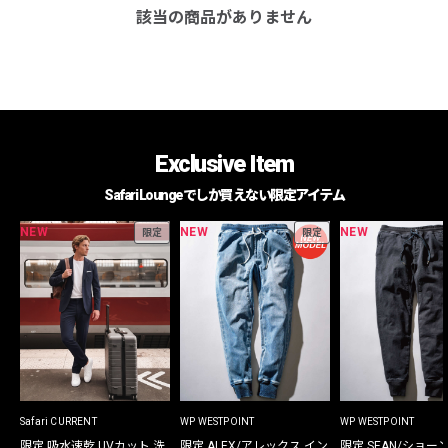
該当の商品がありません
Exclusive Item
Safari Loungeでしか買えない限定アイテム
NEW
NEW
NEW
限定
限定
Safari CURRENT
WP WESTPOINT
WP WESTPOINT
限定 吸水速乾 UVカット 洗
限定 ALEX/アレックス イン
限定 SEAN/ショー