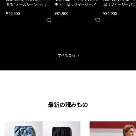
える "オールシーン" セット
ディゴ 裾リブイージーパン
裾リブイージーパン
アップ
ツ
¥49,500
¥31,900
¥31,900
すべて見る
最新の読みもの