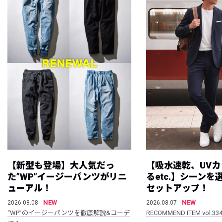
【新型も登場】大人気だっ
【吸水速乾、UV
た”WP”イージーパンツがリニ
るetc.】シーン
ューアル！
セットアップ！
NEW
NEW
2026.08.08
2026.08.07
“WP”のイージーパンツを徹底解説&コーデ
RECOMMEND ITEM vol.33