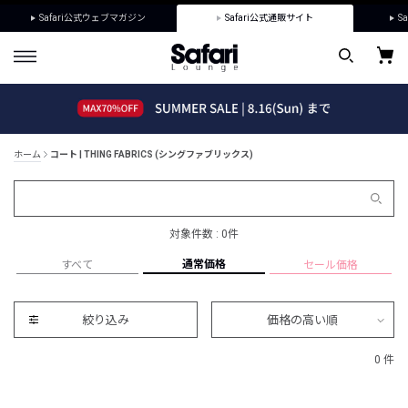
Safari公式ウェブマガジン
Safari公式通販サイト
Sa
ホーム
コート | THING FABRICS (シングファブリックス)
対象件数 : 0件
通常価格
すべて
セール価格
絞り込み
価格の高い順
0 件