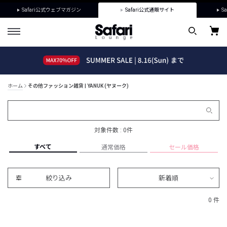
Safari公式ウェブマガジン
Safari公式通販サイト
Sa
ホーム
その他ファッション雑貨 | YANUK (ヤヌーク)
対象件数 : 0件
すべて
通常価格
セール価格
絞り込み
新着順
0 件