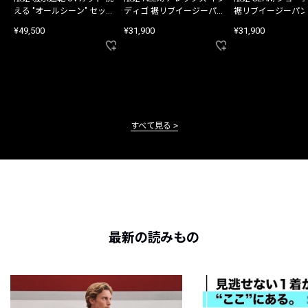
える "オールシーン" セット
ディゴ 裾リブイージーパン
裾リブイージーパン
アップ
ツ
¥49,500
¥31,900
¥31,900
すべて見る
最新の読みもの