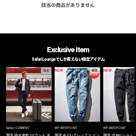
該当の商品がありません
Exclusive Item
Safari Loungeでしか買えない限定アイテム
NEW
NEW
NEW
限定
限定
Safari CURRENT
WP WESTPOINT
WP WESTPOINT
限定 吸水速乾 UVカット 洗
限定 ALEX/アレックス イン
限定 SEAN/ショー