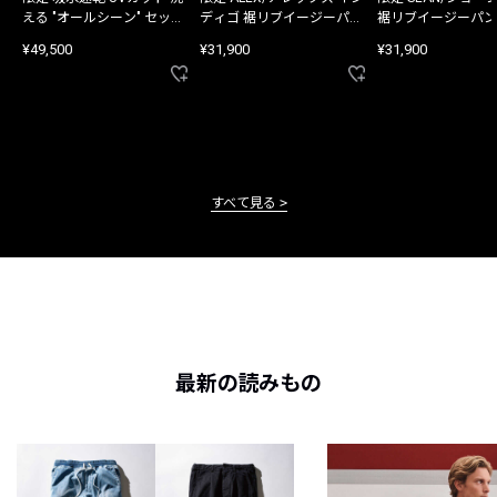
える "オールシーン" セット
ディゴ 裾リブイージーパン
裾リブイージーパン
アップ
ツ
¥49,500
¥31,900
¥31,900
すべて見る
最新の読みもの