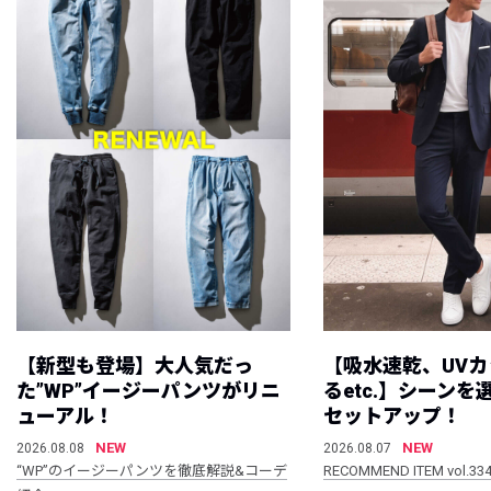
【新型も登場】大人気だっ
【吸水速乾、UV
た”WP”イージーパンツがリニ
るetc.】シーン
ューアル！
セットアップ！
NEW
NEW
2026.08.08
2026.08.07
“WP”のイージーパンツを徹底解説&コーデ
RECOMMEND ITEM vol.33