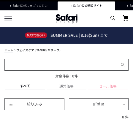
Safari公式ウェブマガジン
Safari公式通販サイト
Sa
ホーム
フェイスケア | YANUK (ヤヌーク)
対象件数 : 0件
すべて
通常価格
セール価格
絞り込み
新着順
0 件