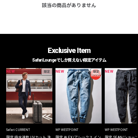
該当の商品がありません
Exclusive Item
Safari Loungeでしか買えない限定アイテム
NEW
NEW
NEW
限定
限定
Safari CURRENT
WP WESTPOINT
WP WESTPOINT
限定 吸水速乾 UVカット 洗
限定 ALEX/アレックス イン
限定 SEAN/ショー