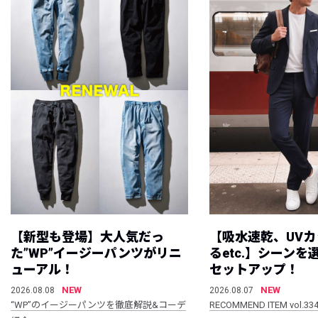
【新型も登場】大人気だっ
【吸水速乾、UV
た”WP”イージーパンツがリニ
るetc.】シーン
ューアル！
セットアップ！
NEW
NEW
2026.08.08
2026.08.07
“WP”のイージーパンツを徹底解説&コーデ
RECOMMEND ITEM vol.33