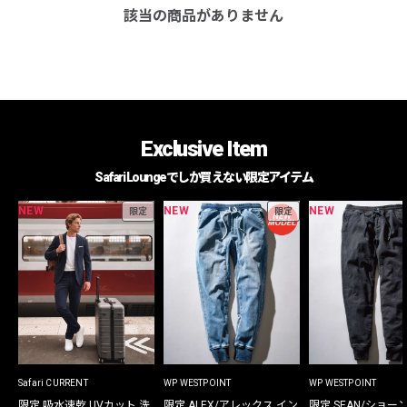
該当の商品がありません
Exclusive Item
Safari Loungeでしか買えない限定アイテム
NEW
NEW
NEW
限定
限定
Safari CURRENT
WP WESTPOINT
WP WESTPOINT
限定 吸水速乾 UVカット 洗
限定 ALEX/アレックス イン
限定 SEAN/ショー