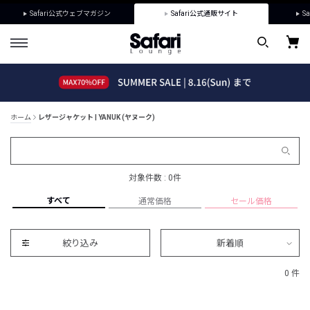
Safari公式ウェブマガジン
Safari公式通販サイト
Sa
ホーム
レザージャケット | YANUK (ヤヌーク)
対象件数 : 0件
すべて
通常価格
セール価格
絞り込み
新着順
0 件