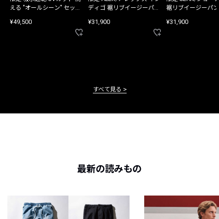
える "オールシーン" セット
ディゴ 裾リブイージーパン
裾リブイージーパン
アップ
ツ
¥49,500
¥31,900
¥31,900
すべて見る
最新の読みもの