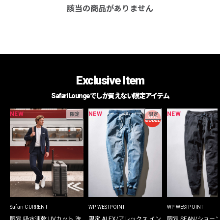
該当の商品がありません
Exclusive Item
Safari Loungeでしか買えない限定アイテム
NEW
NEW
NEW
限定
限定
Safari CURRENT
WP WESTPOINT
WP WESTPOINT
限定 吸水速乾 UVカット 洗
限定 ALEX/アレックス イン
限定 SEAN/ショー