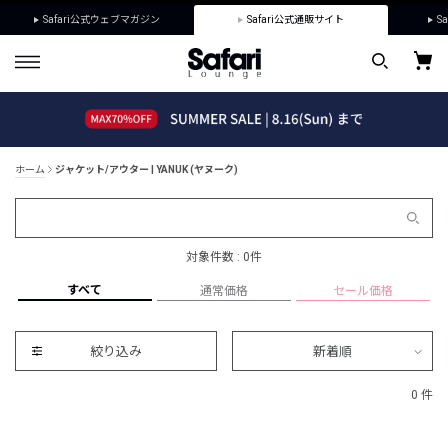
Safari公式ウェブマガジン
Safari公式通販サイト
Sa
ホーム
ジャケット/アウター | YANUK (ヤヌーク)
対象件数 : 0件
すべて
通常価格
セール価格
絞り込み
新着順
0 件