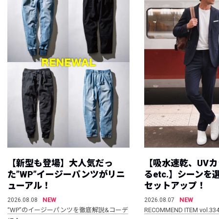
【新型も登場】大人気だっ
【吸水速乾、UV
た”WP”イージーパンツがリニ
るetc.】シーン
ューアル！
セットアップ！
NEW
NEW
2026.08.08
2026.08.07
“WP”のイージーパンツを徹底解説&コーデ
RECOMMEND ITEM vol.33