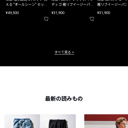
える "オールシーン" セット
ディゴ 裾リブイージーパン
裾リブイージーパン
アップ
ツ
¥49,500
¥31,900
¥31,900
すべて見る
最新の読みもの