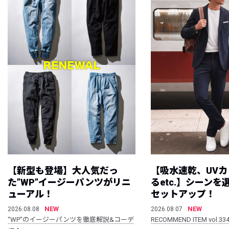
【新型も登場】大人気だっ
【吸水速乾、UV
た”WP”イージーパンツがリニ
るetc.】シーン
ューアル！
セットアップ！
NEW
NEW
2026.08.08
2026.08.07
“WP”のイージーパンツを徹底解説&コーデ
RECOMMEND ITEM vol.33