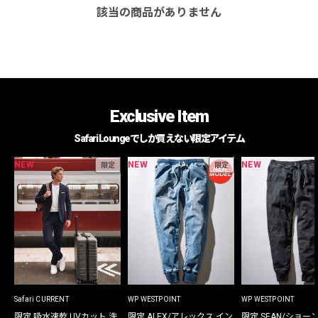
該当の商品がありません
Exclusive Item
Safari Loungeでしか買えない限定アイテム
NEW
NEW
NEW
限定
限定
Safari CURRENT
WP WESTPOINT
WP WESTPOINT
限定 吸水速乾 UVカット 洗
限定 ALEX/アレックス イン
限定 SEAN/ショー