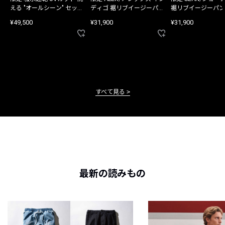
える "オールシーン" セット
ディゴ 裾リブイージーパン
裾リブイージーパン
アップ
ツ
¥49,500
¥31,900
¥31,900
すべて見る
最新の読みもの