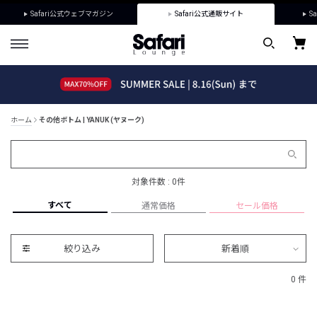
Safari公式ウェブマガジン
Safari公式通販サイト
Sa
ホーム
その他ボトム | YANUK (ヤヌーク)
対象件数 : 0件
すべて
通常価格
セール価格
絞り込み
新着順
0 件