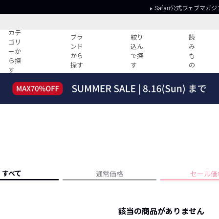
Safari公式ウェブマガジ
カテ
ブラ
絞り
読
ゴリ
ンド
込ん
み
ーか
から
で探
も
ら探
探す
す
の
す
読みもの
ガイド
ー
すべての記事
ショッピング
2026年のイチオシTシャツ！
初めての方
“WP”のイージーパンツを徹底解説&コ
Club Safari
ーデ紹介
よくある質問
HOTなコーデ TOP20
会社概要
ディネート
新ブランドご紹介！
会員利用規約
すべて
通常価格
セール価
人気記事ランキング
プライバシー
バイヤーズ レコメンド
特定商取引に
今週の別注アイテム
該当の商品がありません
ウィークリーコーデ