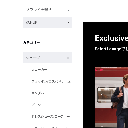
ブランドを選択
YANUK
Exclusiv
カテゴリー
Safari Loun
シューズ
NEW
NEW
スニーカー
限定
別注
スリッポン/エスパドリーユ
サンダル
ブーツ
ドレスシューズ/ローファー