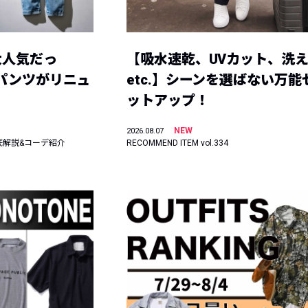
大人気だっ
【吸水速乾、UVカット、洗
ーパンツがリニュ
etc.】シーンを選ばない万能
ットアップ！
NEW
2026.08.07
底解説&コーデ紹介
RECOMMEND ITEM vol.334