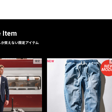
レコメンドアイテム
ピックアップアイテム
フォーカスブランド
セールおすすめアイテム
e Item
人気アイテム TOP 15
geでしか買えない限定アイテム
NEW
限定