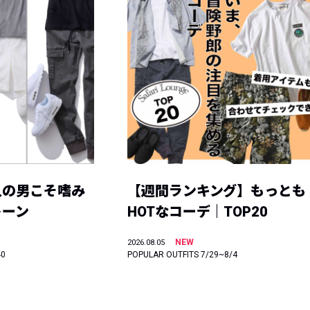
人の男こそ嗜み
【週間ランキング】もっとも
トーン
HOTなコーデ｜TOP20
NEW
2026.08.05
40
POPULAR OUTFITS 7/29~8/4