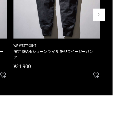
WP WESTPOINT
WP WESTPOINT
ジー
限定 SEAN/ショーン ツイル 裾リブイージーパン
限定 DAVID/デイヴィッド インデ
ツ
イージーパンツ
¥31,900
¥33,000