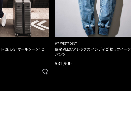
WP WESTPOINT
ト 洗える "オールシーン" セ
限定 ALEX/アレックス インディゴ 裾リブイー
パンツ
¥31,900