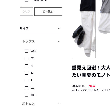
クリア
絞り込む
サイズ
トップス
XXS
XS
S
重見え回避！大
M
たい真夏のモノ
L
NEW
2026.08.06
XL
WEEKLY COORDINATE vol.2
XXL
ボトムス