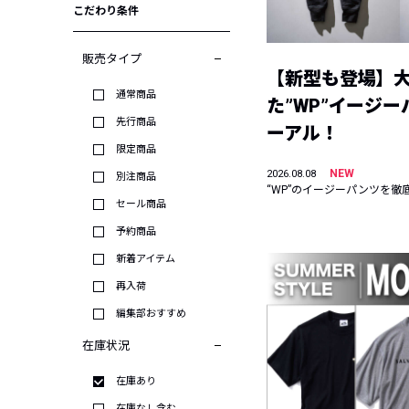
こだわり条件
販売タイプ
【新型も登場】
通常商品
た”WP”イージ
先行商品
ーアル！
限定商品
NEW
2026.08.08
別注商品
“WP”のイージーパンツを徹
セール商品
予約商品
新着アイテム
再入荷
編集部おすすめ
在庫状況
在庫あり
在庫なし含む