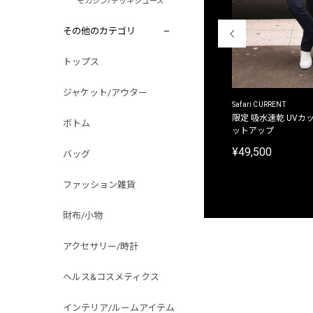
モカシン/デッキシューズ
その他のカテゴリ
トップス
ジャケット/アウター
ACANTHUS
Safari CURRENT
別注限定 フード付き チェックシャツジャケット
限定 吸水速乾 UVカッ
ボトム
ットアップ
¥31,900
¥49,500
バッグ
ファッション雑貨
財布/小物
アクセサリー/時計
ヘルス&コスメティクス
インテリア/ルームアイテム