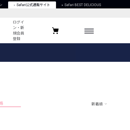
ン
Safari公式通販サイト
Safari BEST DELICIOUS
ログイ
ン・新
規会員
登録
ログイン・新規会員登録
お気に入りアイテム
ガイド
お気に入りブランド
お気に入り記事
最近チェックしたアイテム
格
新着順
ポリシー
関する法律