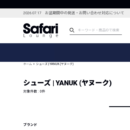
2026.07.17 お盆期間中の発送・お問い合わせ対応について
アイテム
スペシャル
カテゴリーから探す
スペシャルフィーチャ
ホーム
シューズ | YANUK (ヤヌーク)
ブランドから探す
特集記事
絞り込んで探す
シューズ | YANUK (ヤヌーク)
新着アイテム
コーディネート
編集部のおすすめアイテム
対象件数 :
0
件
編集部のおすすめコー
ランキング
雑誌・カタログ掲載アイテム
セール
ブランド