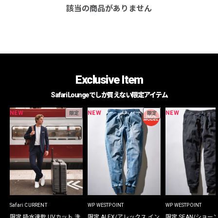
該当の商品がありません
Exclusive Item
Safari Loungeでしか買えない限定アイテム
NEW
NEW
NEW
限定
限定
Safari CURRENT
WP WESTPOINT
WP WESTPOINT
限定 吸水速乾 UVカット 洗
限定 ALEX/アレックス イン
限定 SEAN/ショー