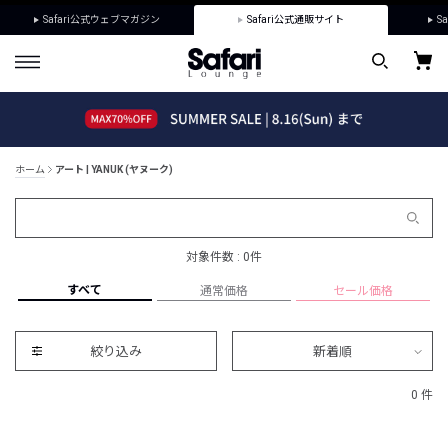
Safari公式ウェブマガジン
Safari公式通販サイト
Sa
ホーム
アート | YANUK (ヤヌーク)
対象件数 : 0件
すべて
通常価格
セール価格
絞り込み
新着順
0 件