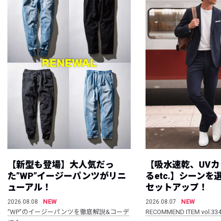
【新型も登場】大人気だっ
【吸水速乾、UV
た”WP”イージーパンツがリニ
るetc.】シーン
ューアル！
セットアップ！
NEW
NEW
2026.08.08
2026.08.07
“WP”のイージーパンツを徹底解説&コーデ
RECOMMEND ITEM vol.33