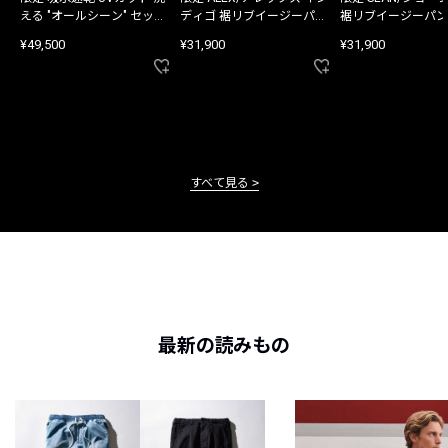
える "オールシーン" セット
ディゴ 裾リブイージーパン
裾リブイージーパン
アップ
ツ
¥49,500
¥31,900
¥31,900
すべて見る
最新の読みもの