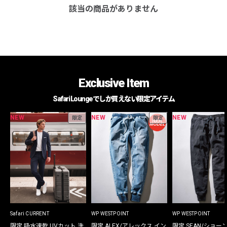
該当の商品がありません
Exclusive Item
Safari Loungeでしか買えない限定アイテム
NEW
NEW
NEW
限定
限定
Safari CURRENT
WP WESTPOINT
WP WESTPOINT
限定 吸水速乾 UVカット 洗
限定 ALEX/アレックス イン
限定 SEAN/ショー