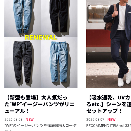
【新型も登場】大人気だっ
【吸水速乾、UV
た”WP”イージーパンツがリニ
るetc.】シーン
ューアル！
セットアップ！
NEW
NEW
2026.08.08
2026.08.07
“WP”のイージーパンツを徹底解説&コーデ
RECOMMEND ITEM vol.33