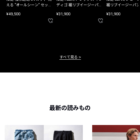
える "オールシーン" セット
ディゴ 裾リブイージーパン
裾リブイージーパン
アップ
ツ
¥49,500
¥31,900
¥31,900
すべて見る
最新の読みもの