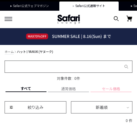
Safari公式ウェブマガジン
Safari公式通販サイト
Sa
ホーム
ハット | YANUK (ヤヌーク)
対象件数 : 0件
すべて
通常価格
セール価格
絞り込み
新着順
0 件