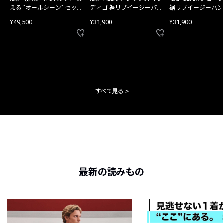
える "オールシーン" セット
ディゴ 裾リブイージーパン
裾リブイージーパン
アップ
ツ
¥49,500
¥31,900
¥31,900
すべて見る
最新の読みもの