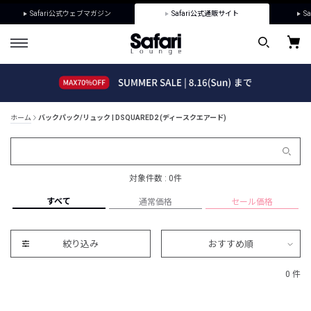
Safari公式ウェブマガジン
Safari公式通販サイト
Sa
ホーム
バックパック/リュック | DSQUARED2 (ディースクエアード)
対象件数 : 0件
すべて
通常価格
セール価格
絞り込み
おすすめ順
0 件