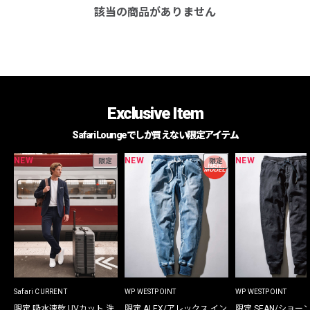
該当の商品がありません
Exclusive Item
Safari Loungeでしか買えない限定アイテム
NEW
NEW
NEW
限定
限定
Safari CURRENT
WP WESTPOINT
WP WESTPOINT
限定 吸水速乾 UVカット 洗
限定 ALEX/アレックス イン
限定 SEAN/ショー