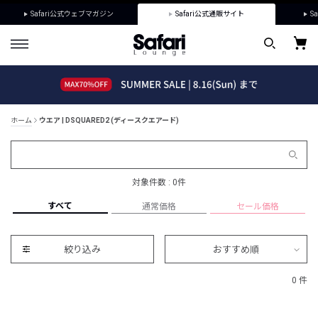
Safari公式ウェブマガジン
Safari公式通販サイト
Sa
ホーム
ウエア | DSQUARED2 (ディースクエアード)
対象件数 : 0件
すべて
通常価格
セール価格
絞り込み
おすすめ順
0 件