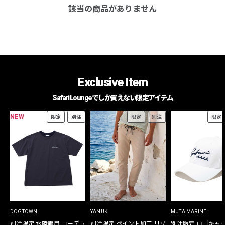
該当の商品がありません
Exclusive Item
Safari Loungeでしか買えない限定アイテム
NEW
限定
別注
限定
別注
限定
DOGTOWN
YANUK
MUTA MARINE
別注限定 水陸両用 コーデュ
別注限定 ペイント加工 リゾ
別注限定 ロゴキャ