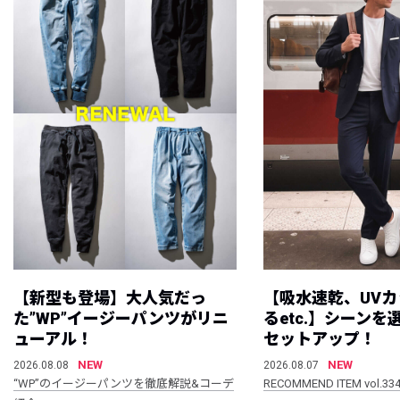
【新型も登場】大人気だっ
【吸水速乾、UV
た”WP”イージーパンツがリニ
るetc.】シーン
ューアル！
セットアップ！
NEW
NEW
2026.08.08
2026.08.07
“WP”のイージーパンツを徹底解説&コーデ
RECOMMEND ITEM vol.33