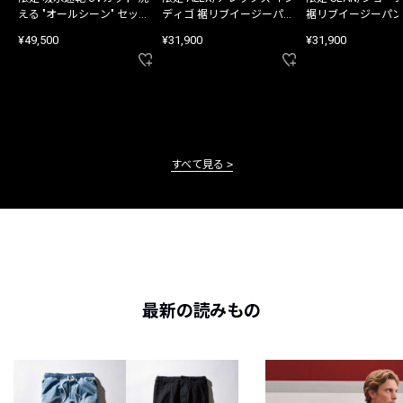
える "オールシーン" セット
ディゴ 裾リブイージーパン
裾リブイージーパン
アップ
ツ
¥49,500
¥31,900
¥31,900
すべて見る
最新の読みもの