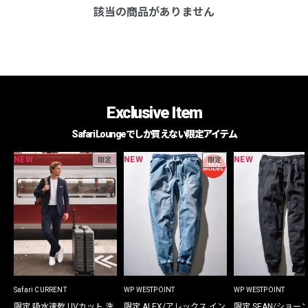
該当の商品がありません
Exclusive Item
Safari Loungeでしか買えない限定アイテム
NEW
NEW
NEW
限定
限定
Safari CURRENT
WP WESTPOINT
WP WESTPOINT
限定 吸水速乾 UVカット 洗
限定 ALEX/アレックス イン
限定 SEAN/ショー