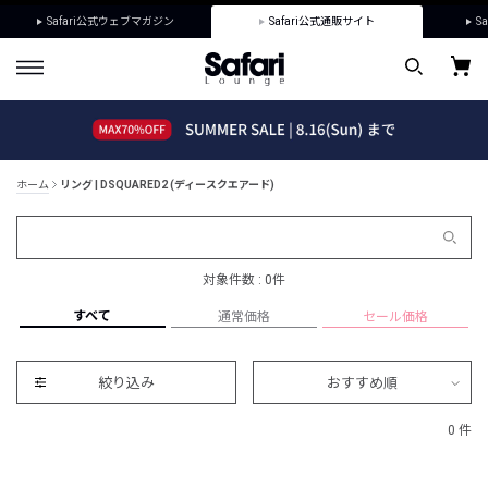
Safari公式ウェブマガジン
Safari公式通販サイト
Sa
ホーム
リング | DSQUARED2 (ディースクエアード)
対象件数 : 0件
すべて
通常価格
セール価格
絞り込み
おすすめ順
0 件