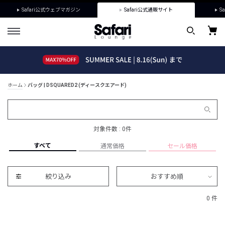
Safari公式ウェブマガジン
Safari公式通販サイト
Sa
ホーム
バッグ | DSQUARED2 (ディースクエアード)
対象件数 : 0件
すべて
通常価格
セール価格
絞り込み
おすすめ順
0 件