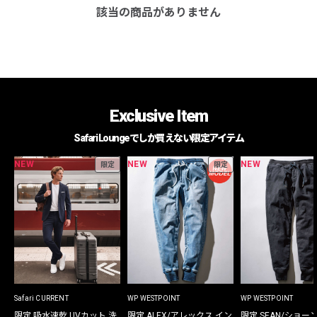
該当の商品がありません
Exclusive Item
Safari Loungeでしか買えない限定アイテム
NEW
NEW
NEW
限定
限定
Safari CURRENT
WP WESTPOINT
WP WESTPOINT
限定 吸水速乾 UVカット 洗
限定 ALEX/アレックス イン
限定 SEAN/ショー