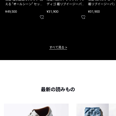
える "オールシーン" セット
ディゴ 裾リブイージーパン
裾リブイージーパン
アップ
ツ
¥49,500
¥31,900
¥31,900
すべて見る
最新の読みもの