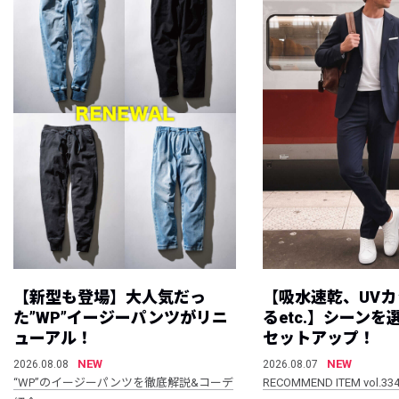
【新型も登場】大人気だっ
【吸水速乾、UV
た”WP”イージーパンツがリニ
るetc.】シーン
ューアル！
セットアップ！
NEW
NEW
2026.08.08
2026.08.07
“WP”のイージーパンツを徹底解説&コーデ
RECOMMEND ITEM vol.33