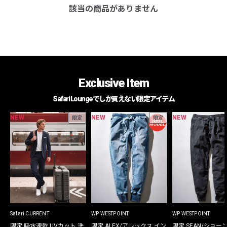
該当の商品がありません
Exclusive Item
Safari Loungeでしか買えない限定アイテム
NEW
NEW
NEW
限定
限定
Safari CURRENT
WP WESTPOINT
WP WESTPOINT
限定 吸水速乾 UVカット 洗
限定 ALEX/アレックス イン
限定 SEAN/ショー