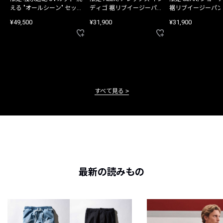
える "オールシーン" セット
ディゴ 裾リブイージーパン
裾リブイージーパン
アップ
ツ
¥49,500
¥31,900
¥31,900
すべて見る
最新の読みもの