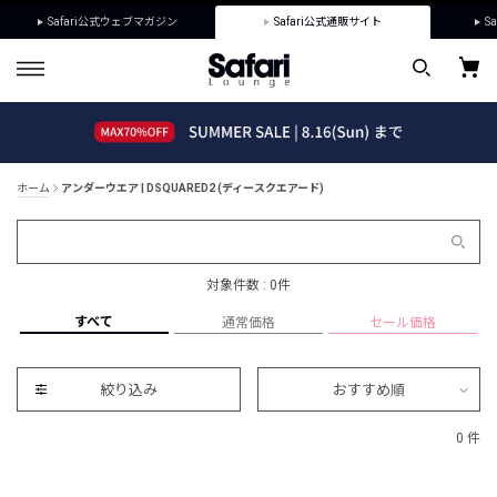
Safari公式ウェブマガジン
Safari公式通販サイト
Sa
ホーム
アンダーウエア | DSQUARED2 (ディースクエアード)
対象件数 : 0件
すべて
通常価格
セール価格
絞り込み
おすすめ順
0 件