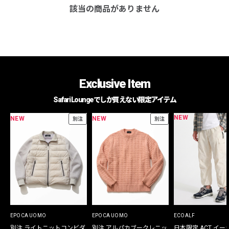
該当の商品がありません
Exclusive Item
Safari Loungeでしか買えない限定アイテム
NEW
NEW
NEW
別注
別注
EPOCA UOMO
EPOCA UOMO
ECOALF
別注 ライトニットコンビダ
別注 アルパカブークレニッ
日本限定 ACT イー