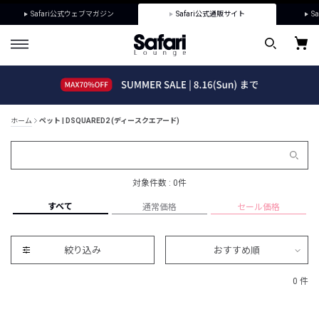
Safari公式ウェブマガジン
Safari公式通販サイト
Sa
ホーム
ペット | DSQUARED2 (ディースクエアード)
対象件数 : 0件
すべて
通常価格
セール価格
絞り込み
おすすめ順
0 件