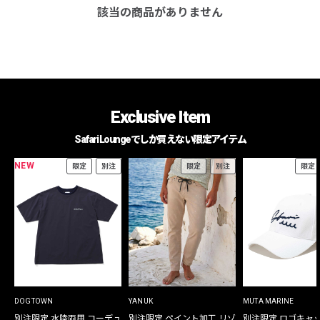
該当の商品がありません
Exclusive Item
Safari Loungeでしか買えない限定アイテム
NEW
限定
別注
限定
別注
限定
DOGTOWN
YANUK
MUTA MARINE
別注限定 水陸両用 コーデュ
別注限定 ペイント加工 リゾ
別注限定 ロゴキャ