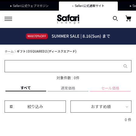
Safari公式ウェブマガジン
Safari公式通販サイト
Sa
ホーム
ギフト | DSQUARED2 (ディースクエアード)
対象件数 : 0件
すべて
通常価格
セール価格
絞り込み
おすすめ順
0 件