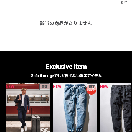
0 件
該当の商品がありません
Exclusive Item
Safari Loungeでしか買えない限定アイテム
NEW
NEW
NEW
限定
限定