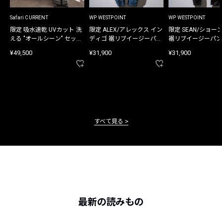
Safari CURRENT
WP WESTPOINT
WP WESTPOINT
限定 吸水速乾 UVカット 洗
限定 ALEX/アレックス イン
限定 SEAN/ショー
える "オールシーン" セット
ディゴ 裾リブイージーパン
裾リブイージーパン
アップ
ツ
¥49,500
¥31,900
¥31,900
すべて見る
最新の読みもの