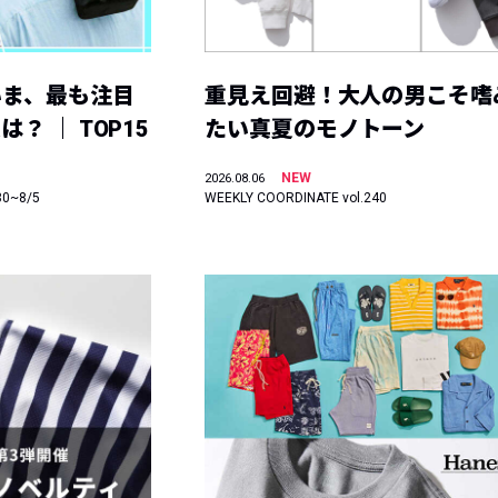
いま、最も注目
重見え回避！大人の男こそ嗜
？ ｜ TOP15
たい真夏のモノトーン
NEW
2026.08.06
30~8/5
WEEKLY COORDINATE vol.240