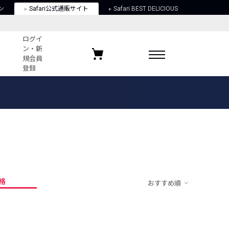
ン
Safari公式通販サイト
Safari BEST DELICIOUS
ログイ
ン・新
規会員
登録
ログイン・新規会員登録
お気に入りアイテム
ガイド
お気に入りブランド
お気に入り記事
最近チェックしたアイテム
格
おすすめ順
ポリシー
関する法律