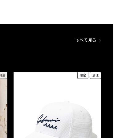
すべて見る
別注
限定
別注