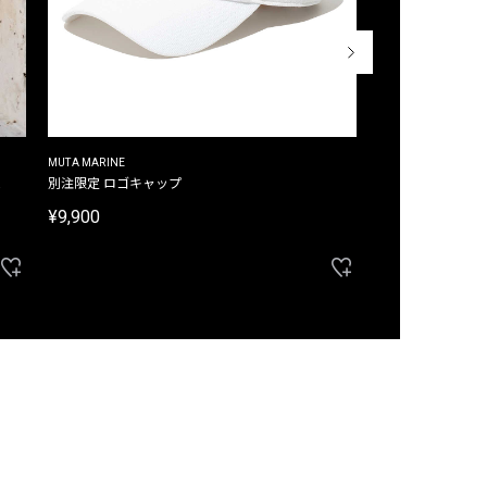
MUTA MARINE
CROSSLEY
ム
別注限定 ロゴキャップ
別注限定 ノースリ
¥9,900
¥8,580
40%OFF