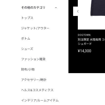
その他のカテゴリ
トップス
ジャケット/アウター
THE DUFFER OF ST.GEORGE
DOGTOWN
ボトム
別注限定 ピグメントダイ バックプリント サーフ
別注限定 水陸両用 
プリントTシャツ
シュガード
シューズ
¥9,900
¥14,300
ファッション雑貨
財布/小物
アクセサリー/時計
ヘルス&コスメティクス
インテリア/ルームアイテム