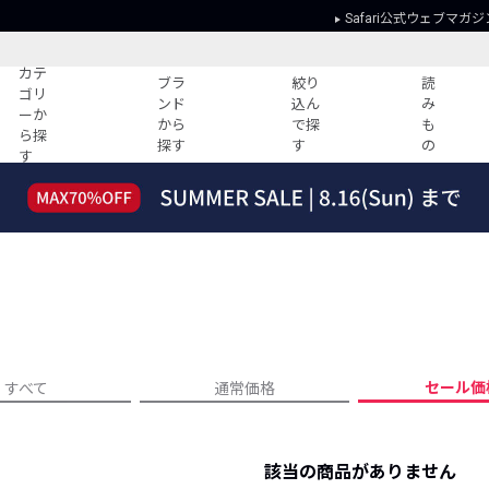
Safari公式ウェブマガジ
カテ
ブラ
絞り
読
ゴリ
ンド
込ん
み
ーか
から
で探
も
ら探
探す
す
の
す
読みもの
ガイド
ー
すべての記事
ショッピング
2026年のイチオシTシャツ！
初めての方
“WP”のイージーパンツを徹底解説&コ
Club Safari
ーデ紹介
よくある質問
HOTなコーデ TOP20
会社概要
ディネート
新ブランドご紹介！
会員利用規約
セール価
すべて
通常価格
人気記事ランキング
プライバシー
バイヤーズ レコメンド
特定商取引に
今週の別注アイテム
該当の商品がありません
ウィークリーコーデ