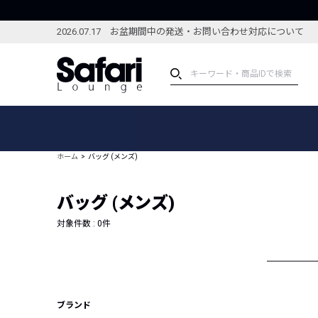
2026.07.17 お盆期間中の発送・お問い合わせ対応について
アイテム
スペシャル
カテゴリーから探す
スペシャルフィーチャ
ホーム
バッグ (メンズ)
ブランドから探す
特集記事
絞り込んで探す
バッグ (メンズ)
新着アイテム
コーディネート
編集部のおすすめアイテム
対象件数 :
0
件
編集部のおすすめコー
ランキング
雑誌・カタログ掲載アイテム
セール
ブランド