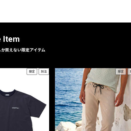
レコメンドアイテム
ピックアップアイテム
フォーカスブランド
セールおすすめアイテム
e Item
人気アイテム TOP 15
geでしか買えない限定アイテム
限定
別注
限定