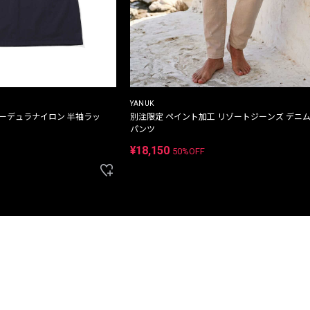
YANUK
コーデュラナイロン 半袖ラッ
別注限定 ペイント加工 リゾートジーンズ デニ
パンツ
¥18,150
50%OFF