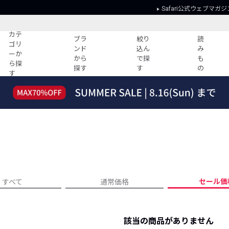
Safari公式ウェブマガジ
カテ
ブラ
絞り
読
ゴリ
ンド
込ん
み
ーか
から
で探
も
ら探
探す
す
の
す
読みもの
ガイド
ー
すべての記事
ショッピング
2026年のイチオシTシャツ！
初めての方
“WP”のイージーパンツを徹底解説&コ
Club Safari
ーデ紹介
よくある質問
HOTなコーデ TOP20
会社概要
ディネート
新ブランドご紹介！
会員利用規約
セール価
すべて
通常価格
人気記事ランキング
プライバシー
バイヤーズ レコメンド
特定商取引に
今週の別注アイテム
該当の商品がありません
ウィークリーコーデ