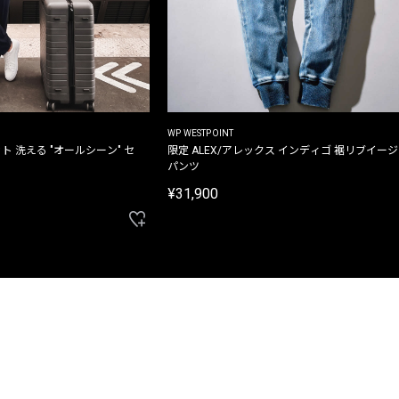
WP WESTPOINT
ト 洗える "オールシーン" セ
限定 ALEX/アレックス インディゴ 裾リブイー
パンツ
¥31,900