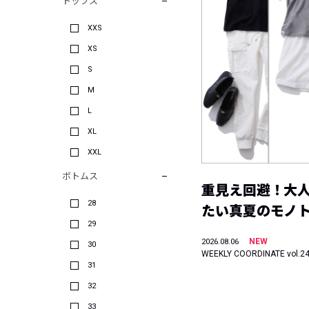
トップス
XXS
XS
S
M
L
XL
XXL
ボトムス
重見え回避！大
28
たい真夏のモノ
29
NEW
2026.08.06
30
WEEKLY COORDINATE vol.2
31
32
33