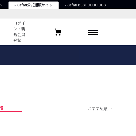
ン
Safari公式通販サイト
Safari BEST DELICIOUS
ログイ
ン・新
規会員
登録
ログイン・新規会員登録
お気に入りアイテム
ガイド
お気に入りブランド
お気に入り記事
最近チェックしたアイテム
格
おすすめ順
ポリシー
関する法律