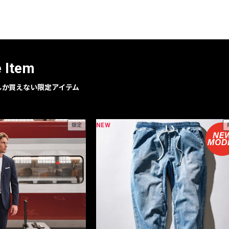
レコメンドアイテム
ピックアップアイテム
フォーカスブランド
セールおすすめアイテム
e Item
人気アイテム TOP 15
geでしか買えない限定アイテム
NEW
限定