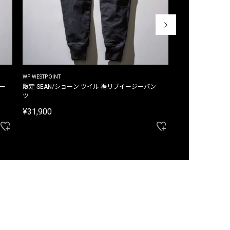
WP WESTPOINT
WP WESTPOINT
ジー
限定 SEAN/ショーン ツイル 裾リブイージーパン
限定 DAVID/デイヴィッド インデ
ツ
イージーパンツ
¥31,900
¥33,000