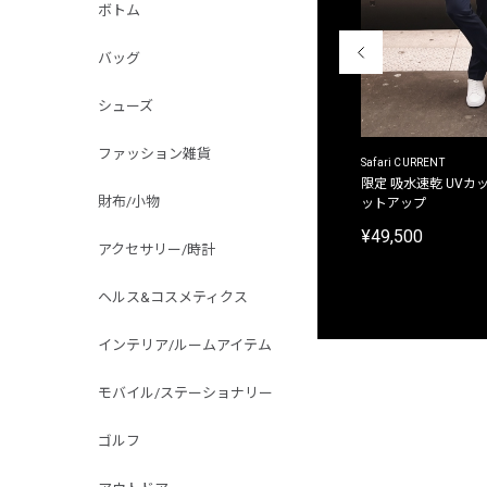
ボトム
バッグ
シューズ
ファッション雑貨
ACANTHUS
Safari CURRENT
別注限定 フード付き チェックシャツジャケット
限定 吸水速乾 UVカッ
財布/小物
ットアップ
¥31,900
¥49,500
アクセサリー/時計
ヘルス&コスメティクス
インテリア/ルームアイテム
モバイル/ステーショナリー
ゴルフ