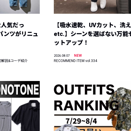
大人気だっ
【吸水速乾、UVカット、洗
ーパンツがリニュ
etc.】シーンを選ばない万能
ットアップ！
NEW
2026.08.07
底解説&コーデ紹介
RECOMMEND ITEM vol.334