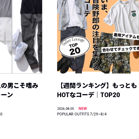
人の男こそ嗜み
【週間ランキング】もっとも
トーン
HOTなコーデ｜TOP20
NEW
2026.08.05
40
POPULAR OUTFITS 7/29~8/4