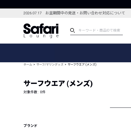
2026.07.17 お盆期間中の発送・お問い合わせ対応について
アイテム
スペシャル
カテゴリーから探す
スペシャルフィーチャ
ホーム
サーフ/マリングッズ
サーフウエア (メンズ)
ブランドから探す
特集記事
絞り込んで探す
サーフウエア (メンズ)
新着アイテム
コーディネート
編集部のおすすめアイテム
対象件数 :
0
件
編集部のおすすめコー
ランキング
雑誌・カタログ掲載アイテム
セール
ブランド