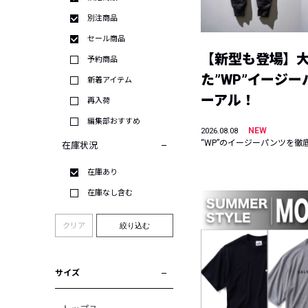
別注商品
セール商品
【新型も登場】
予約商品
た”WP”イージ
新着アイテム
ーアル！
再入荷
編集部おすすめ
NEW
2026.08.08
“WP”のイージーパンツを徹
在庫状況
在庫あり
在庫なし含む
クリア
絞り込む
サイズ