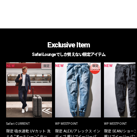
Exclusive Item
Safari Loungeでしか買えない限定アイテム
NEW
NEW
NEW
限定
限定
Safari CURRENT
WP WESTPOINT
WP WESTPOINT
限定 吸水速乾 UVカット 洗
限定 ALEX/アレックス イン
限定 SEAN/ショー
える "オールシーン" セット
ディゴ 裾リブイージーパン
裾リブイージーパン