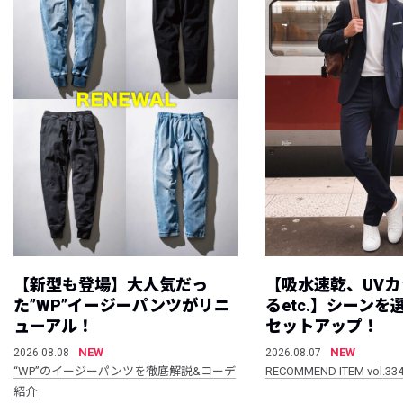
【新型も登場】大人気だっ
【吸水速乾、UV
た”WP”イージーパンツがリニ
るetc.】シーン
ューアル！
セットアップ！
NEW
NEW
2026.08.08
2026.08.07
“WP”のイージーパンツを徹底解説&コーデ
RECOMMEND ITEM vol.33
紹介