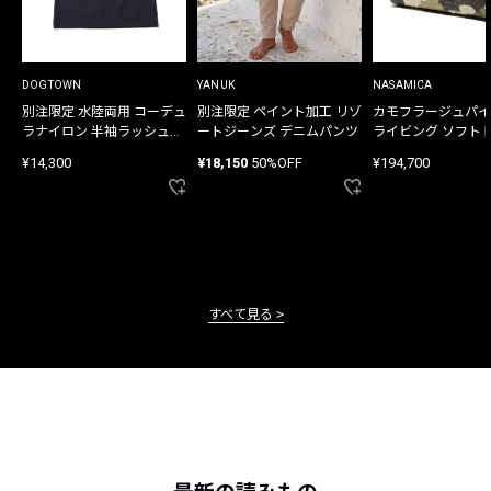
DOGTOWN
YANUK
NASAMICA
別注限定 水陸両用 コーデュ
別注限定 ペイント加工 リゾ
カモフラージュパイ
ラナイロン 半袖ラッシュガ
ートジーンズ デニムパンツ
ライビング ソフト
ード
バッグ
¥14,300
¥18,150
50%OFF
¥194,700
すべて見る