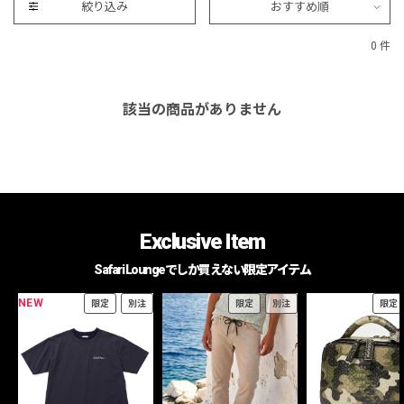
絞り込み
おすすめ順
0 件
該当の商品がありません
Exclusive Item
Safari Loungeでしか買えない限定アイテム
NEW
限定
別注
限定
別注
限定