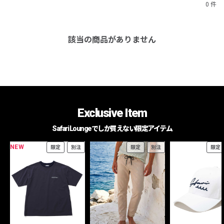
0 件
該当の商品がありません
Exclusive Item
Safari Loungeでしか買えない限定アイテム
NEW
限定
別注
限定
別注
限定