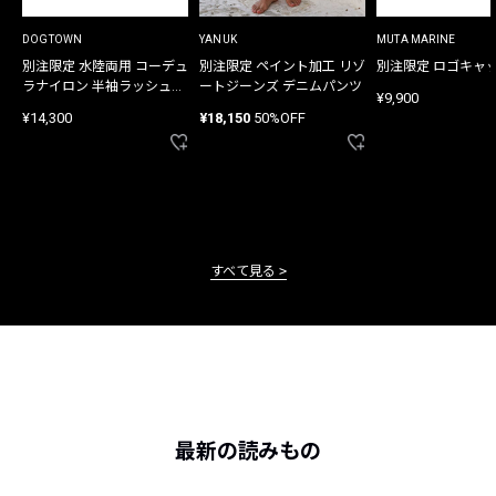
DOGTOWN
YANUK
MUTA MARINE
別注限定 水陸両用 コーデュ
別注限定 ペイント加工 リゾ
別注限定 ロゴキャ
ラナイロン 半袖ラッシュガ
ートジーンズ デニムパンツ
¥9,900
ード
¥14,300
¥18,150
50%OFF
すべて見る
最新の読みもの