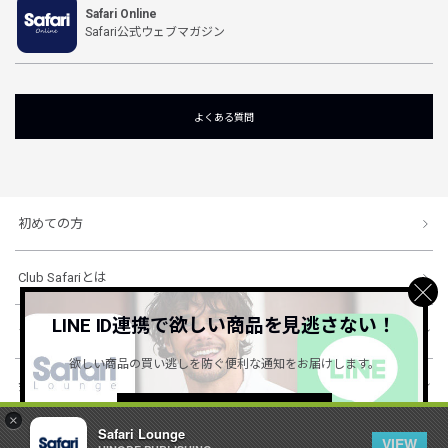
Safari Online
Safari公式ウェブマガジン
よくある質問
初めての方
Club Safariとは
LINE ID連携で欲しい商品を見逃さない！
ショッピングガイド
欲しい商品の買い逃しを防ぐ便利な通知をお届けします。
会社概要・規約
詳しくはこちら ＞
×
Safari Lounge
VIEW