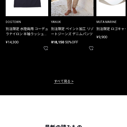
DOGTOWN
YANUK
MUTA MARINE
別注限定 水陸両用 コーデュ
別注限定 ペイント加工 リゾ
別注限定 ロゴキャ
ラナイロン 半袖ラッシュガ
ートジーンズ デニムパンツ
¥9,900
ード
¥14,300
¥18,150
50%OFF
すべて見る