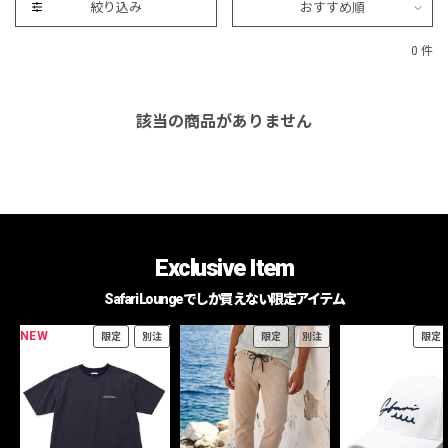
絞り込み
おすすめ順
0 件
該当の商品がありません
Exclusive Item
Safari Loungeでしか買えない限定アイテム
NEW
限定
別注
限定
別注
限定