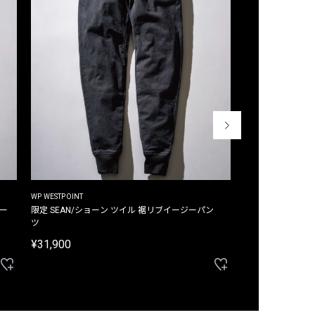
WP WESTPOINT
WP WESTPOINT
ジー
限定 SEAN/ショーン ツイル 裾リブイージーパン
限定 DAVID/デイヴィッド インデ
ツ
イージーパンツ
¥31,900
¥33,000