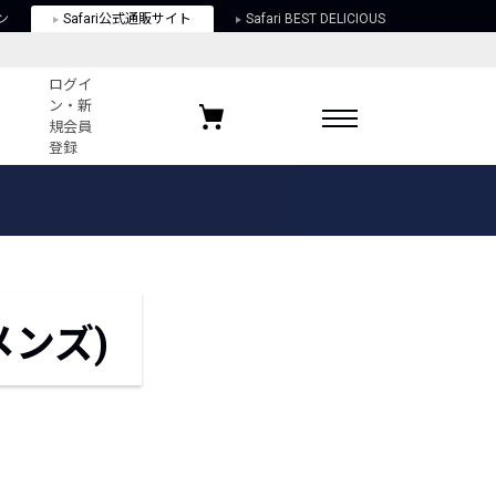
ン
Safari公式通販サイト
Safari BEST DELICIOUS
ログイ
ン・新
規会員
登録
ログイン・新規会員登録
お気に入りアイテム
ガイド
お気に入りブランド
お気に入り記事
最近チェックしたアイテム
メンズ)
ポリシー
関する法律