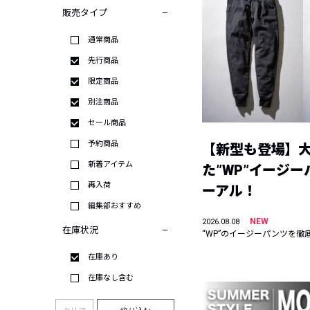
販売タイプ
通常商品
先行商品
限定商品
別注商品
セール商品
予約商品
【新型も登場】
新着アイテム
た”WP”イージ
再入荷
ーアル！
編集部おすすめ
NEW
2026.08.08
在庫状況
“WP”のイージーパンツを徹
在庫あり
在庫なし含む