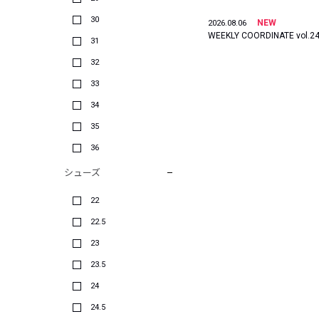
30
NEW
2026.08.06
WEEKLY COORDINATE vol.2
31
32
33
34
35
36
シューズ
22
22.5
23
23.5
24
24.5