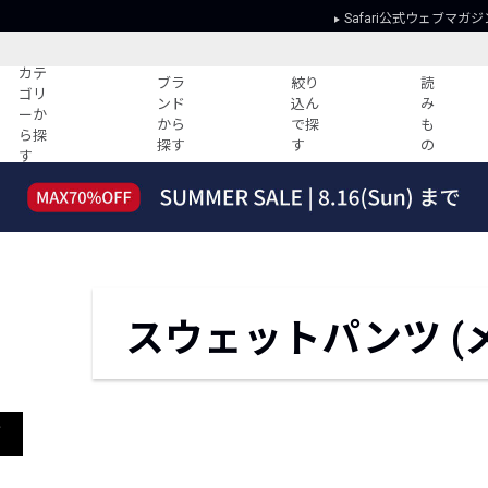
Safari公式ウェブマガジ
カテ
ブラ
絞り
読
ゴリ
ンド
込ん
み
ーか
から
で探
も
ら探
探す
す
の
す
読みもの
ガイド
ー
すべての記事
ショッピング
2026年のイチオシTシャツ！
初めての方
“WP”のイージーパンツを徹底解説&コ
Club Safari
ーデ紹介
よくある質問
スウェットパンツ (
HOTなコーデ TOP20
会社概要
ディネート
新ブランドご紹介！
会員利用規約
人気記事ランキング
プライバシー
バイヤーズ レコメンド
特定商取引に
ゴ
今週の別注アイテム
ウィークリーコーデ