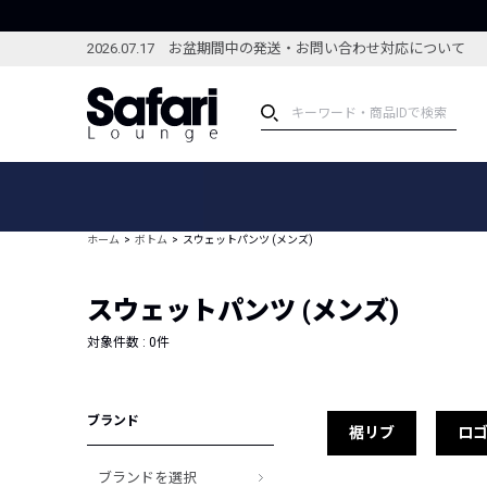
2026.07.17 お盆期間中の発送・お問い合わせ対応について
アイテム
スペシャル
カテゴリーから探す
スペシャルフィーチャ
ホーム
ボトム
スウェットパンツ (メンズ)
ブランドから探す
特集記事
絞り込んで探す
スウェットパンツ (メンズ)
新着アイテム
コーディネート
編集部のおすすめアイテム
対象件数 :
0
件
編集部のおすすめコー
ランキング
雑誌・カタログ掲載アイテム
ブランド
セール
裾リブ
ロ
ブランドを選択