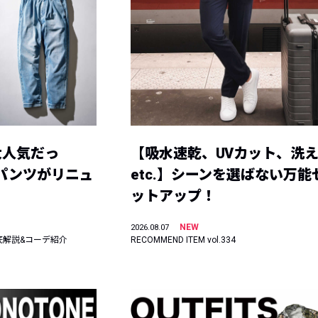
大人気だっ
【吸水速乾、UVカット、洗
ーパンツがリニュ
etc.】シーンを選ばない万能
ットアップ！
NEW
2026.08.07
底解説&コーデ紹介
RECOMMEND ITEM vol.334