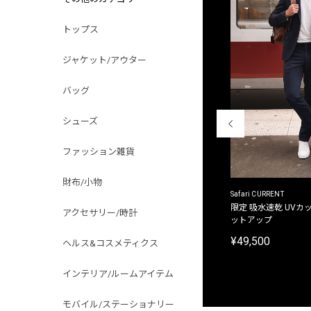
トップス
ジャケット/アウター
バッグ
シューズ
ファッション雑貨
財布/小物
ACANTHUS
Safari CURRENT
別注限定 フード付き チェックシャツジャケット
限定 吸水速乾 UVカッ
アクセサリー/時計
ットアップ
¥31,900
¥49,500
ヘルス&コスメティクス
インテリア/ルームアイテム
モバイル/ステーショナリー