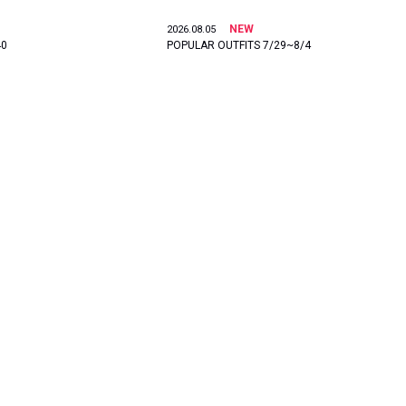
NEW
2026.08.05
40
POPULAR OUTFITS 7/29~8/4