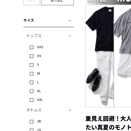
クリア
絞り込む
サイズ
トップス
XXS
XS
S
M
L
XL
XXL
ボトムス
重見え回避！大
28
たい真夏のモノ
29