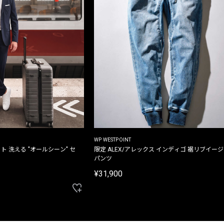
WP WESTPOINT
ト 洗える "オールシーン" セ
限定 ALEX/アレックス インディゴ 裾リブイー
パンツ
¥31,900