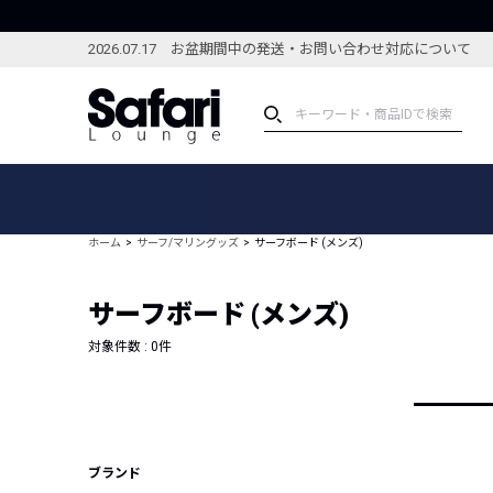
2026.07.17 お盆期間中の発送・お問い合わせ対応について
アイテム
スペシャル
カテゴリーから探す
スペシャルフィーチャ
ホーム
サーフ/マリングッズ
サーフボード (メンズ)
ブランドから探す
特集記事
絞り込んで探す
サーフボード (メンズ)
新着アイテム
コーディネート
編集部のおすすめアイテム
対象件数 :
0
件
編集部のおすすめコー
ランキング
雑誌・カタログ掲載アイテム
セール
ブランド