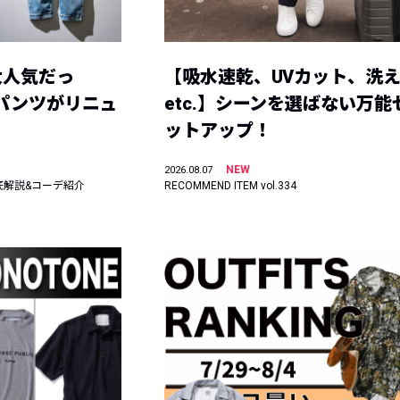
大人気だっ
【吸水速乾、UVカット、洗
ーパンツがリニュ
etc.】シーンを選ばない万能
ットアップ！
NEW
2026.08.07
底解説&コーデ紹介
RECOMMEND ITEM vol.334