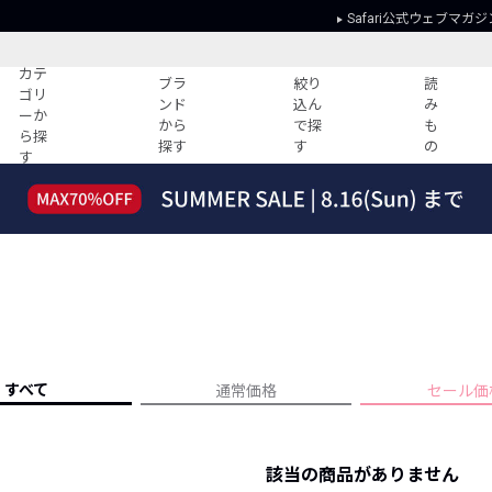
Safari公式ウェブマガジ
カテ
ブラ
絞り
読
ゴリ
ンド
込ん
み
ーか
から
で探
も
ら探
探す
す
の
す
読みもの
ガイド
ー
すべての記事
ショッピング
2026年のイチオシTシャツ！
初めての方
“WP”のイージーパンツを徹底解説&コ
Club Safari
ーデ紹介
よくある質問
HOTなコーデ TOP20
会社概要
ディネート
新ブランドご紹介！
会員利用規約
すべて
通常価格
セール価
人気記事ランキング
プライバシー
バイヤーズ レコメンド
特定商取引に
今週の別注アイテム
該当の商品がありません
ウィークリーコーデ