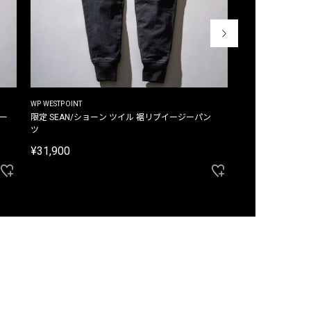
WP WESTPOINT
WP WESTPOINT
ジー
限定 SEAN/ショーン ツイル 裾リブイージーパン
限定 DAVID/デイヴィッド インデ
ツ
イージーパンツ
¥31,900
¥33,000