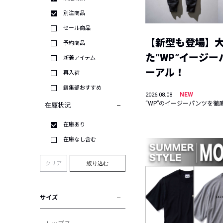
別注商品
セール商品
【新型も登場】
予約商品
た”WP”イージ
新着アイテム
ーアル！
再入荷
編集部おすすめ
NEW
2026.08.08
“WP”のイージーパンツを徹
在庫状況
在庫あり
在庫なし含む
クリア
絞り込む
サイズ