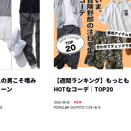
人の男こそ嗜み
【週間ランキング】もっとも
トーン
HOTなコーデ｜TOP20
NEW
2026.08.05
40
POPULAR OUTFITS 7/29~8/4