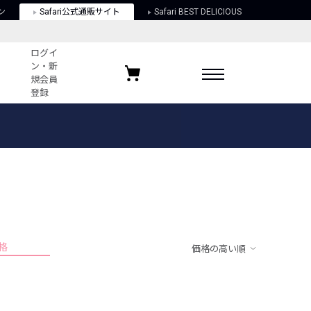
ン
Safari公式通販サイト
Safari BEST DELICIOUS
ログイ
ン・新
規会員
登録
ログイン・新規会員登録
お気に入りアイテム
ガイド
お気に入りブランド
お気に入り記事
最近チェックしたアイテム
格
価格の高い順
ポリシー
関する法律