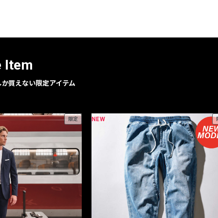
レコメンドアイテム
ピックアップアイテム
フォーカスブランド
セールおすすめアイテム
e Item
人気アイテム TOP 15
geでしか買えない限定アイテム
NEW
限定