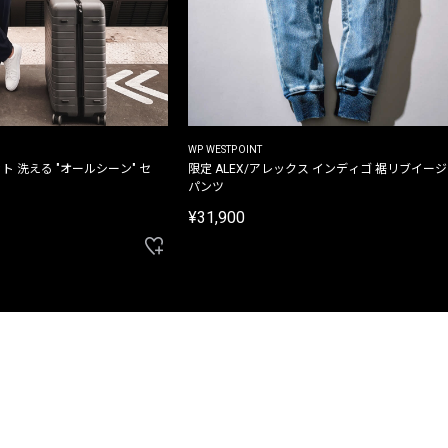
WP WESTPOINT
ト 洗える "オールシーン" セ
限定 ALEX/アレックス インディゴ 裾リブイー
パンツ
¥31,900