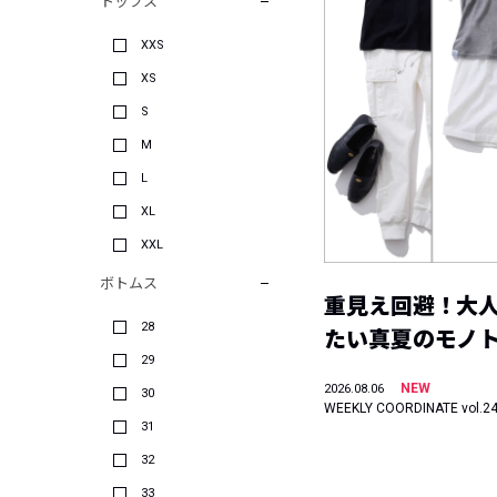
トップス
XXS
XS
S
M
L
XL
XXL
ボトムス
重見え回避！大
28
たい真夏のモノ
29
NEW
2026.08.06
30
WEEKLY COORDINATE vol.2
31
32
33