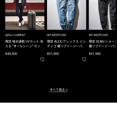
Safari CURRENT
WP WESTPOINT
WP WESTPOINT
限定 吸水速乾 UVカット 洗
限定 ALEX/アレックス イン
限定 SEAN/ショー
える "オールシーン" セット
ディゴ 裾リブイージーパン
裾リブイージーパン
アップ
ツ
¥49,500
¥31,900
¥31,900
すべて見る